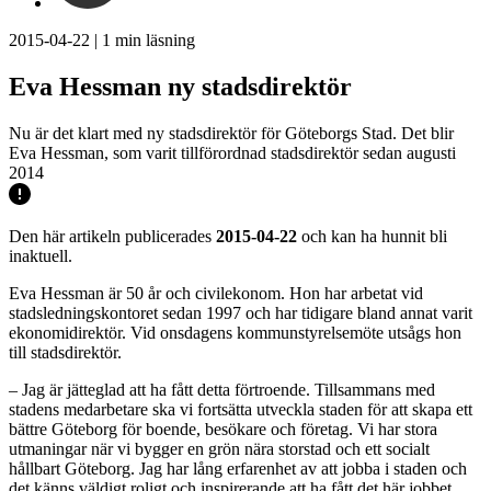
2015-04-22
|
1
min läsning
Eva Hessman ny stadsdirektör
Nu är det klart med ny stadsdirektör för Göteborgs Stad. Det blir
Eva Hessman, som varit tillförordnad stadsdirektör sedan augusti
2014
Den här artikeln publicerades
2015-04-22
och kan ha hunnit bli
inaktuell.
Eva Hessman är 50 år och civilekonom. Hon har arbetat vid
stadsledningskontoret sedan 1997 och har tidigare bland annat varit
ekonomidirektör. Vid onsdagens kommunstyrelsemöte utsågs hon
till stadsdirektör.
– Jag är jätteglad att ha fått detta förtroende. Tillsammans med
stadens medarbetare ska vi fortsätta utveckla staden för att skapa ett
bättre Göteborg för boende, besökare och företag. Vi har stora
utmaningar när vi bygger en grön nära storstad och ett socialt
hållbart Göteborg. Jag har lång erfarenhet av att jobba i staden och
det känns väldigt roligt och inspirerande att ha fått det här jobbet,