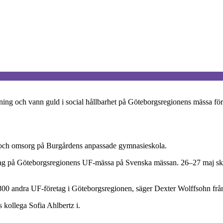
ning och vann guld i social hållbarhet på Göteborgsregionens mässa för
rd och omsorg på Burgårdens anpassade gymnasieskola.
företag på Göteborgsregionens UF-mässa på Svenska mässan. 26–27 maj s
över 800 andra UF-företag i Göteborgsregionen, säger Dexter Wolffsohn f
s kollega Sofia Ahlbertz i.