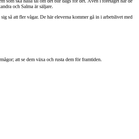
som ska hålla tal om det blir dags för det. Även i företaget har de
andra och Salma är säljare.
sig så att fler vågar. De här eleverna kommer gå in i arbetslivet med
örmågor; att se dem växa och rusta dem för framtiden.