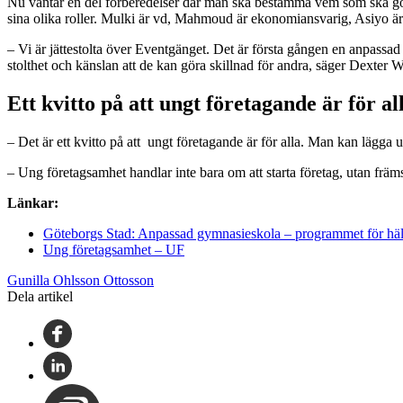
Nu väntar en del förberedelser där man ska bestämma vem som ska göra
sina olika roller. Mulki är vd, Mahmoud är ekonomiansvarig, Asiyo ä
– Vi är jättestolta över Eventgänget. Det är första gången en anpassad
stolthet och känslan att de kan göra skillnad för andra, säger Dexter 
Ett kvitto på att ungt företagande är för al
– Det är ett kvitto på att ungt företagande är för alla. Man kan lägga u
– Ung företagsamhet handlar inte bara om att starta företag, utan främ
Länkar:
Göteborgs Stad: Anpassad gymnasieskola – programmet för häl
Ung företagsamhet – UF
Gunilla Ohlsson Ottosson
Dela artikel