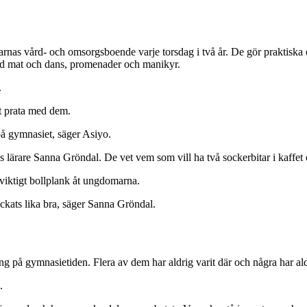
arnas vård- och omsorgsboende varje torsdag i två år. De gör praktiska
ed mat och dans, promenader och manikyr.
.
tt prata med dem.
 på gymnasiet, säger Asiyo.
ras lärare Sanna Gröndal. De vet vem som vill ha två sockerbitar i kaffe
viktigt bollplank åt ungdomarna.
ckats lika bra, säger Sanna Gröndal.
ning på gymnasietiden. Flera av dem har aldrig varit där och några har ald
.