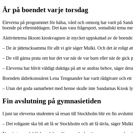
Är på boendet varje torsdag
Eleverna på programmet för hälsa, vård och omsorg har varit på Sand
boende på eftermiddagen. Det kan vara frågesport, somaliskt tema m
Aktiviteterna liksom kioskvagnen är mycket uppskattad av de boende
– De är jättetacksamma för allt vi gör säger Mulki. Och det är roligt a
– De vill gärna prata om hur det var när de var barn eller när de gick
– Eleverna har blivit väldigt duktiga på att se andras behov, säger de
Boendets äldrekonsulent Lena Tengnander har varit rådgivare och ett 
– Utan det goda samarbetet med henne skulle inte Sandarnas Kiosk ly
Fin avslutning på gymnasietiden
I juni tar eleverna studenten så resan till Stockholm blir en fin avslut
– Det roligaste ska bli att få se Stockholm och att få tävla, säger Mulki