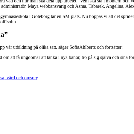
 vad och hur man ska dela upp arbetet. Vem ska stå i montern och vem 
r administratör, Maya webbansvarig och Asma, Tabarek, Angelina, Alex
 gymnasieskola i Göteborg tar en SM-plats. Nu hoppas vi att det sprider 
Wolffsohn.
la”
pp vår utbildning på olika sätt, säger SofiaAhlbertz och fortsätter:
st om att få ungdomar att tänka i nya banor, tro på sig själva och sina f
sa, vård och omsorg