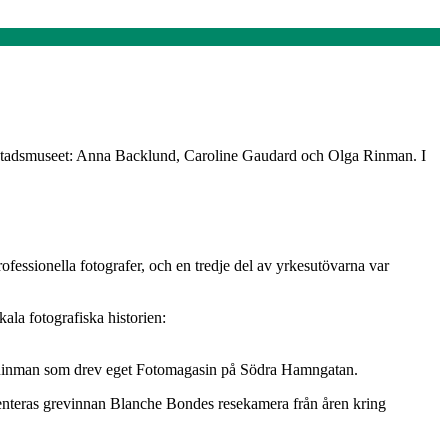
 på Stadsmuseet: Anna Backlund, Caroline Gaudard och Olga Rinman. I
ofessionella fotografer, och en tredje del av yrkesutövarna var
kala fotografiska historien:
a Rinman som drev eget Fotomagasin på Södra Hamngatan.
senteras grevinnan Blanche Bondes resekamera från åren kring