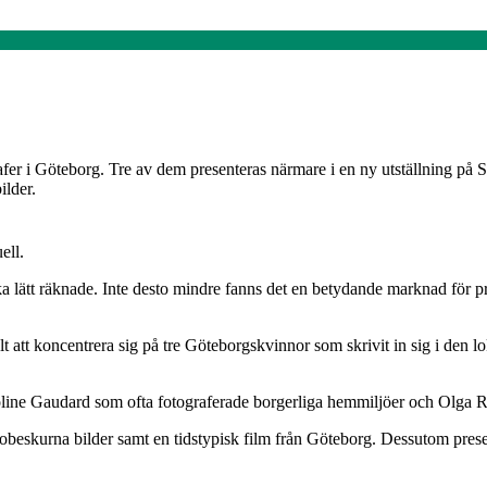
grafer i Göteborg. Tre av dem presenteras närmare i en ny utställning
ilder.
ell.
ka lätt räknade. Inte desto mindre fanns det en betydande marknad för pr
t att koncentrera sig på tre Göteborgskvinnor som skrivit in sig i den lo
oline Gaudard som ofta fotograferade borgerliga hemmiljöer och Olg
 obeskurna bilder samt en tidstypisk film från Göteborg. Dessutom pre