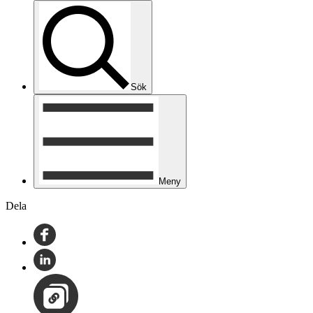
Sök
Meny
Dela