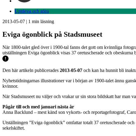
Uppleva och göra
2013-05-07
|
1
min läsning
Eviga ögonblick på Stadsmuseet
När 1800-talet gled över i 1900-tal fanns det gott om kvinnliga foto
utställningen Eviga ögonblick visas 37 oretuscherade och obeskurna b
Den här artikeln publicerades
2013-05-07
och kan ha hunnit bli inaktu
Nyhetstidningarnas illustrationer var i början av 1900-talet ännu gans
kvinnor.
När Stadsmuseet nu väljer och vrakar ur sin stora bildskatt har man val
Pågår till och med januari nästa år
Anna Backlund – mest känd son vykorts- och reportagefotograf, Car
Utställningen ”Eviga ögonblick” omfattar totalt 37 oretuscherade och
sekelskiftet.