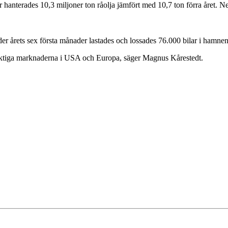
anterades 10,3 miljoner ton råolja jämfört med 10,7 ton förra året. Nedg
der årets sex första månader lastades och lossades 76.000 bilar i hamn
 viktiga marknaderna i USA och Europa, säger Magnus Kårestedt.