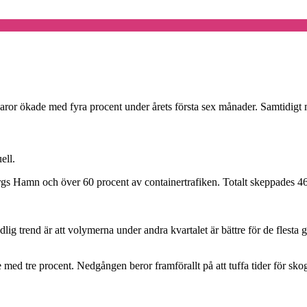
varor ökade med fyra procent under årets första sex månader. Samtidigt
ell.
s Hamn och över 60 procent av containertrafiken. Totalt skeppades 466 
ydlig trend är att volymerna under andra kvartalet är bättre för de flest
 med tre procent. Nedgången beror framförallt på att tuffa tider för sk