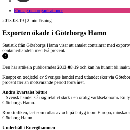
Företag och organisationer
2013-08-19
|
2
min läsning
Exporten ökade i Göteborgs Hamn
Statistik från Göteborgs Hamn visar att antalet containrar med export
containerhandeln med två procent.
Den här artikeln publicerades
2013-08-19
och kan ha hunnit bli inaktu
Knappt en tredjedel av Sveriges handel med utlandet sker via Göteborg
procent fler än motsvarande period förra året.
Andra kvartalet bättre
– Svensk handel står sig relativt stark i en orolig världsekonomi. En t
Göteborgs Hamn.
Roro-trafiken, last som rullas av och på fartyg inom Europa, minskade
Göteborg Hamn.
Underhåll i Energihamnen