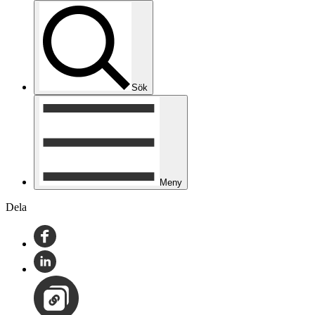
Sök
Meny
Dela