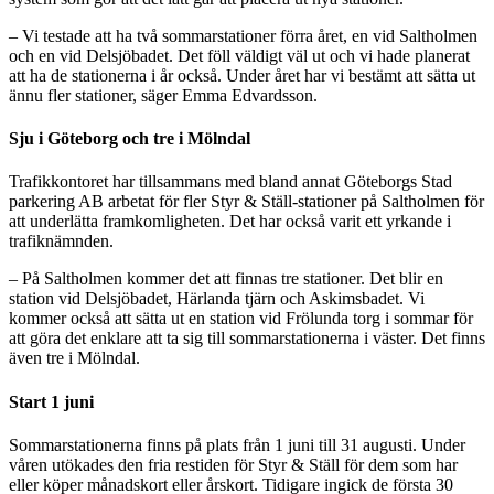
– Vi testade att ha två sommarstationer förra året, en vid Saltholmen
och en vid Delsjöbadet. Det föll väldigt väl ut och vi hade planerat
att ha de stationerna i år också. Under året har vi bestämt att sätta ut
ännu fler stationer, säger Emma Edvardsson.
Sju i Göteborg och tre i Mölndal
Trafikkontoret har tillsammans med bland annat Göteborgs Stad
parkering AB arbetat för fler Styr & Ställ-stationer på Saltholmen för
att underlätta framkomligheten. Det har också varit ett yrkande i
trafiknämnden.
– På Saltholmen kommer det att finnas tre stationer. Det blir en
station vid Delsjöbadet, Härlanda tjärn och Askimsbadet. Vi
kommer också att sätta ut en station vid Frölunda torg i sommar för
att göra det enklare att ta sig till sommarstationerna i väster. Det finns
även tre i Mölndal.
Start 1 juni
Sommarstationerna finns på plats från 1 juni till 31 augusti. Under
våren utökades den fria restiden för Styr & Ställ för dem som har
eller köper månadskort eller årskort. Tidigare ingick de första 30