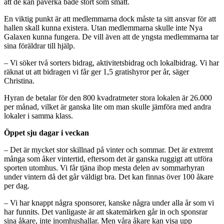
att de kan påverka både stort som smått.
En viktig punkt är att medlemmarna dock måste ta sitt ansvar för att
hallen skall kunna existera. Utan medlemmarna skulle inte Nya
Galaxen kunna fungera. De vill även att de yngsta medlemmarna tar
sina föräldrar till hjälp.
– Vi söker två sorters bidrag, aktivitetsbidrag och lokalbidrag. Vi har
räknat ut att bidragen vi får ger 1,5 gratishyror per år, säger
Christina.
Hyran de betalar för den 800 kvadratmeter stora lokalen är 26.000
per månad, vilket är ganska lite om man skulle jämföra med andra
lokaler i samma klass.
Öppet sju dagar i veckan
– Det är mycket stor skillnad på vinter och sommar. Det är extremt
många som åker vintertid, eftersom det är ganska ruggigt att utföra
sporten utomhus. Vi får tjäna ihop mesta delen av sommarhyran
under vintern då det går väldigt bra. Det kan finnas över 100 åkare
per dag.
– Vi har knappt några sponsorer, kanske några under alla år som vi
har funnits. Det vanligaste är att skatemärken går in och sponsrar
sina åkare, inte inomhushallar. Men våra åkare kan visa upp