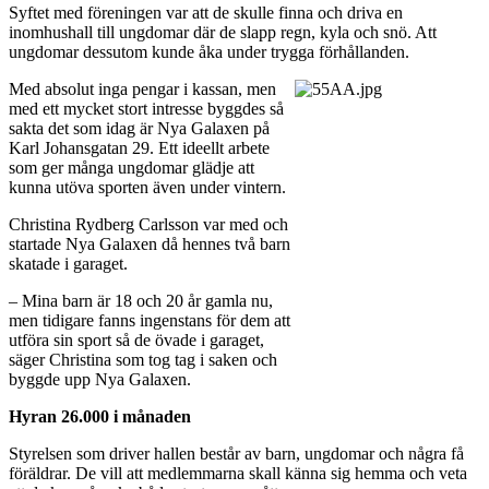
Syftet med föreningen var att de skulle finna och driva en
inomhushall till ungdomar där de slapp regn, kyla och snö. Att
ungdomar dessutom kunde åka under trygga förhållanden.
Med absolut inga pengar i kassan, men
med ett mycket stort intresse byggdes så
sakta det som idag är Nya Galaxen på
Karl Johansgatan 29. Ett ideellt arbete
som ger många ungdomar glädje att
kunna utöva sporten även under vintern.
Christina Rydberg Carlsson var med och
startade Nya Galaxen då hennes två barn
skatade i garaget.
– Mina barn är 18 och 20 år gamla nu,
men tidigare fanns ingenstans för dem att
utföra sin sport så de övade i garaget,
säger Christina som tog tag i saken och
byggde upp Nya Galaxen.
Hyran 26.000 i månaden
Styrelsen som driver hallen består av barn, ungdomar och några få
föräldrar. De vill att medlemmarna skall känna sig hemma och veta