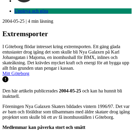
Uppleva och göra
2004-05-25
|
4
min läsning
Extremsporter
I Göteborg flödar intresset kring extremsporten. Ett gäng glada
entusiaster drog igång det som skulle bli Nya Galaxen på Karl
Johansgatan i Majorna, en inomhushall för BMX, inlines och
skateåkning. Det krävdes mycket kraft och energi för att bygga upp
allt från grunden utan pengar i kassan.
Mitt Göteborg
Den här artikeln publicerades
2004-05-25
och kan ha hunnit bli
inaktuell.
Föreningen Nya Galaxen Skaters bildades vintern 1996/97. Det var
av barn och föräldrar som tillsammans med äldre skatare drog igång
projektet som skulle bli ett av få inomhusställen i Göteborg.
Medlemmar kan påverka stort och smått