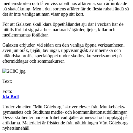
medlemskorten och få en viss rabatt hos affärerna, som är inriktade
på skateåkning. Men i den sortens affärer får de flesta rabatt ändå så
det är inte vanligt att man visar upp sitt kort.
För att Galaxen skall klara öppethållandet sju dar i veckan har de
hittills förlitat sig på arbetsmarknadsåtgärder, tjejer, killar och
medlemmarnas föräldrar.
Galaxen erbjuder, vid sidan om den vanliga öppna verksamheten,
även junioråk, tjejåk, tävlingar, uppvisningsåk av inhemska och
utländska proffs, specialöppet under skollov, kursverksamhet på
eftermiddagar och sommarkurser.
Text:
Foto:
Ida Bull
Under vinjetten ”Mitt Göteborg” skriver elever från Munkebäcks-
gymnasiets och Studiums medie- och kommunikationsutbildningar.
Dessa skribenter har stor frihet vad gäller ämnesval och upplägg på
artiklarna. Materialet är fristående från nättidningen Vårt Göteborgs
nyhetsinnehåll.