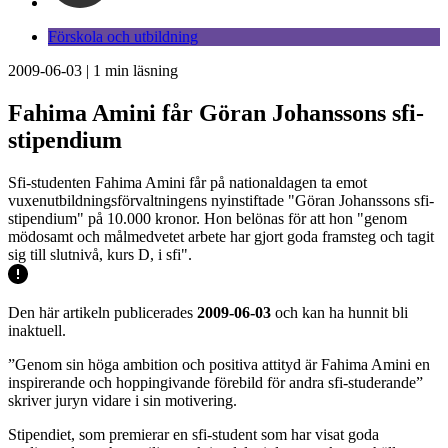
Förskola och utbildning
2009-06-03
|
1
min läsning
Fahima Amini får Göran Johanssons sfi-
stipendium
Sfi-studenten Fahima Amini får på nationaldagen ta emot
vuxenutbildningsförvaltningens nyinstiftade "Göran Johanssons sfi-
stipendium" på 10.000 kronor. Hon belönas för att hon "genom
mödosamt och målmedvetet arbete har gjort goda framsteg och tagit
sig till slutnivå, kurs D, i sfi".
Den här artikeln publicerades
2009-06-03
och kan ha hunnit bli
inaktuell.
”Genom sin höga ambition och positiva attityd är Fahima Amini en
inspirerande och hoppingivande förebild för andra sfi-studerande”
skriver juryn vidare i sin motivering.
Stipendiet, som premierar en sfi-student som har visat goda