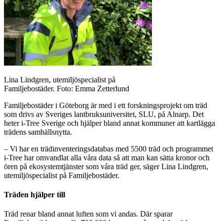
Lina Lindgren, utemiljöspecialist på
Familjebostäder. Foto: Emma Zetterlund
Familjebostäder i Göteborg är med i ett forskningsprojekt om träd
som drivs av Sveriges lantbruksuniversitet, SLU, på Alnarp. Det
heter i-Tree Sverige och hjälper bland annat kommuner att kartlägga
trädens samhällsnytta.
– Vi har en trädinventeringsdatabas med 5500 träd och programmet
i-Tree har omvandlat alla våra data så att man kan sätta kronor och
ören på ekosystemtjänster som våra träd ger, säger Lina Lindgren,
utemiljöspecialist på Familjebostäder.
Träden hjälper till
Träd renar bland annat luften som vi andas. Där sparar