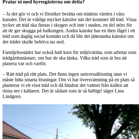
Pratar ni med hyresgästerna om detta?
– Ja det gör vi och vi försöker berätta om trädens värden i våra
kanaler. Det är väldigt mycket känslor när det kommer till träd. Vissa
tycker att träd ska finnas i skogen och inte i staden, en del störs för
att de ger skugga på balkongen. Andra kanske har en liten fågel i ett
träd som daglig social kontakt och då blir det jättestarka känslor om
det trädet skulle behöva tas ned.
Familjebostäder har också haft kurs för miljövärdar, som arbetar som
trädgårdsmästare, om hur de ska tänka. Vilka träd som är bra att
planera var och varför.
– Rätt träd på rätt plats. Det finns ingen universallösning utan vi
måste hitta smarta lösningar. Om vi har översvämning på en plats så
planterar vi ett visst träd och då hindrar det vattnet från kullen att
rinna ner i källaren. Det är sådant som är så häftigt! säger Lina
Lindgren.