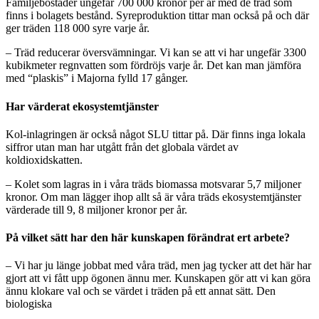
Familjebostäder ungefär 700 000 kronor per år med de träd som
finns i bolagets bestånd. Syreproduktion tittar man också på och där
ger träden 118 000 syre varje år.
– Träd reducerar översvämningar. Vi kan se att vi har ungefär 3300
kubikmeter regnvatten som fördröjs varje år. Det kan man jämföra
med “plaskis” i Majorna fylld 17 gånger.
Har värderat ekosystemtjänster
Kol-inlagringen är också något SLU tittar på. Där finns inga lokala
siffror utan man har utgått från det globala värdet av
koldioxidskatten.
– Kolet som lagras in i våra träds biomassa motsvarar 5,7 miljoner
kronor. Om man lägger ihop allt så är våra träds ekosystemtjänster
värderade till 9, 8 miljoner kronor per år.
På vilket sätt har den här kunskapen förändrat ert arbete?
– Vi har ju länge jobbat med våra träd, men jag tycker att det här har
gjort att vi fått upp ögonen ännu mer. Kunskapen gör att vi kan göra
ännu klokare val och se värdet i träden på ett annat sätt. Den
biologiska