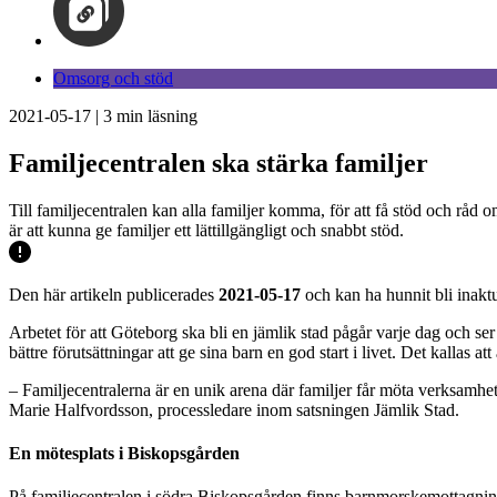
Omsorg och stöd
2021-05-17
|
3
min läsning
Familjecentralen ska stärka familjer
Till familjecentralen kan alla familjer komma, för att få stöd och råd
är att kunna ge familjer ett lättillgängligt och snabbt stöd.
Den här artikeln publicerades
2021-05-17
och kan ha hunnit bli inaktu
Arbetet för att Göteborg ska bli en jämlik stad pågår varje dag och se
bättre förutsättningar att ge sina barn en god start i livet. Det kallas at
– Familjecentralerna är en unik arena där familjer får möta verksamhet
Marie Halfvordsson, processledare inom satsningen Jämlik Stad.
En mötesplats i Biskopsgården
På familjecentralen i södra Biskopsgården finns barnmorskemottagnin