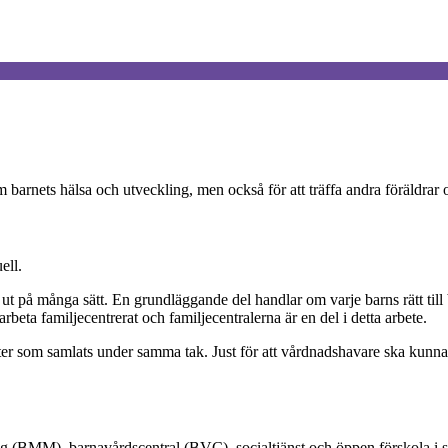
 om barnets hälsa och utveckling, men också för att träffa andra föräld
ell.
r ut på många sätt. En grundläggande del handlar om varje barns rätt till
t arbeta familjecentrerat och familjecentralerna är en del i detta arbete.
er som samlats under samma tak. Just för att vårdnadshavare ska kunna få
g (BMM), barnavårdscentral (BVC), socialtjänst och öppen förskola i 