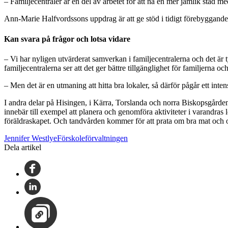
– Familjecentraler är en del av arbetet för att nå en mer jämlik sta
Ann-Marie Halfvordssons uppdrag är att ge stöd i tidigt förebyggande a
Kan svara på frågor och lotsa vidare
– Vi har nyligen utvärderat samverkan i familjecentralerna och det är 
familjecentralerna ser att det ger bättre tillgänglighet för familjerna oc
– Men det är en utmaning att hitta bra lokaler, så därför pågår ett int
I andra delar på Hisingen, i Kärra, Torslanda och norra Biskopsgårde
innebär till exempel att planera och genomföra aktiviteter i varandra
föräldraskapet. Och tandvården kommer för att prata om bra mat och om 
Jennifer WestlyeFörskoleförvaltningen
Dela artikel