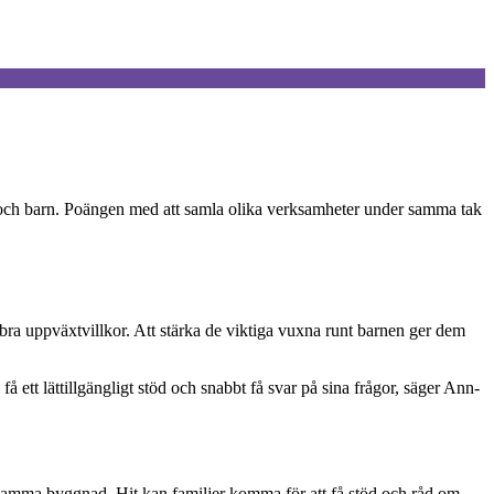
rar och barn. Poängen med att samla olika verksamheter under samma tak
 bra uppväxtvillkor. Att stärka de viktiga vuxna runt barnen ger dem
 ett lättillgängligt stöd och snabbt få svar på sina frågor, säger Ann-
samma byggnad. Hit kan familjer komma för att få stöd och råd om