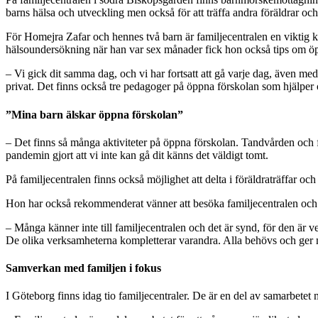
barns hälsa och utveckling men också för att träffa andra föräldrar och
För Homejra Zafar och hennes två barn är familjecentralen en viktig kn
hälsoundersökning när han var sex månader fick hon också tips om ö
– Vi gick dit samma dag, och vi har fortsatt att gå varje dag, även m
privat. Det finns också tre pedagoger på öppna förskolan som hjälper oc
”Mina barn älskar öppna förskolan”
– Det finns så många aktiviteter på öppna förskolan. Tandvården och f
pandemin gjort att vi inte kan gå dit känns det väldigt tomt.
På familjecentralen finns också möjlighet att delta i föräldraträffar och
Hon har också rekommenderat vänner att besöka familjecentralen och t
– Många känner inte till familjecentralen och det är synd, för den är ve
De olika verksamheterna kompletterar varandra. Alla behövs och ger my
Samverkan med familjen i fokus
I Göteborg finns idag tio familjecentraler. De är en del av samarbetet m