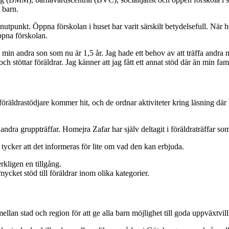
 barn.
utpunkt. Öppna förskolan i huset har varit särskilt betydelsefull. När h
ppna förskolan.
ed min andra son som nu är 1,5 år. Jag hade ett behov av att träffa and
h stöttar föräldrar. Jag känner att jag fått ett annat stöd där än min fam
öräldrastödjare kommer hit, och de ordnar aktiviteter kring läsning där
 andra gruppträffar. Homejra Zafar har själv deltagit i föräldraträffar som
ycker att det informeras för lite om vad den kan erbjuda.
rkligen en tillgång.
cket stöd till föräldrar inom olika kategorier.
ellan stad och region för att ge alla barn möjlighet till goda uppväxtvill