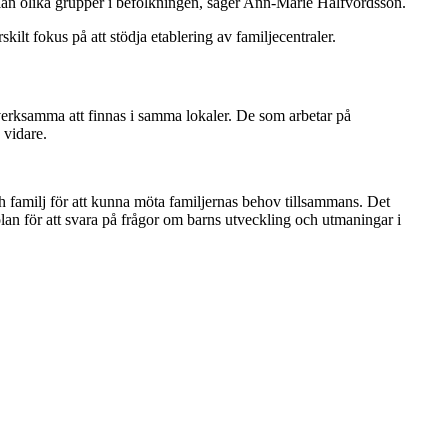
llan olika grupper i befolkningen, säger Ann-Marie Halfvordsson.
ilt fokus på att stödja etablering av familjecentraler.
esverksamma att finnas i samma lokaler. De som arbetar på
 vidare.
 familj för att kunna möta familjernas behov tillsammans. Det
lan för att svara på frågor om barns utveckling och utmaningar i