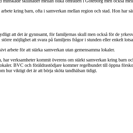
d med minskade skillnader mellan olika områden i Göteborg men också me
rbete kring barn, ofta i samverkan mellan region och stad. Hon har särsk
tydligt att det är gynnsamt, för familjernas skull men också för de yrk
h större möjlighet att svara på familjens frågor i stunden eller enkelt lotsa
ensivt arbete för att stärka samverkan utan gemensamma lokaler.
n, har verksamheter kommit överens om stärkt samverkan kring barn och
s lokaler. BVC och föräldrastödjare kommer regelbundet till öppna försko
hur viktigt det är att börja sköta tandhälsan tidigt.