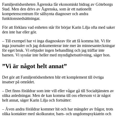
Familjestödsenheten Ågrenska får ekonomiskt bidrag av Göteborgs
Stad. Men den drivs av Ågrenska, som är ett nationellt
kompetenscentrum för sällsynta diagnoser och andra
funktionsnedsättningar.
För att förklara vad enheten står för börjar Karin Lilja ofta med saker
den inte har eller gör.
– Till exempel har vi inga diagnoskrav för att få komma hit. Vi för
inga journaler och jag dokumenterar inte mer än minnesanteckningar
för eget bruk. Vi erbjuder ingen behandling och jag träffar inte
barnen. Vi sysslar inte heller med myndighetsutövning, säger hon.
”Vi är något helt annat”
Det gör att Familjestödsenheten blir ett komplement till övriga
insatser på området.
– Det finns föräldrar som inte vill eller vågar gå till Socialtjänsten av
olika anledningar. Men de kan komma till oss eftersom vi är något
helt annat, säger Karin Lilja och fortsätter:
– Även andra föräldrar kommer hit och har mängder av frågor, trots
olika kontakter med skolkurator, barn- och ungdomspsykiatrin och