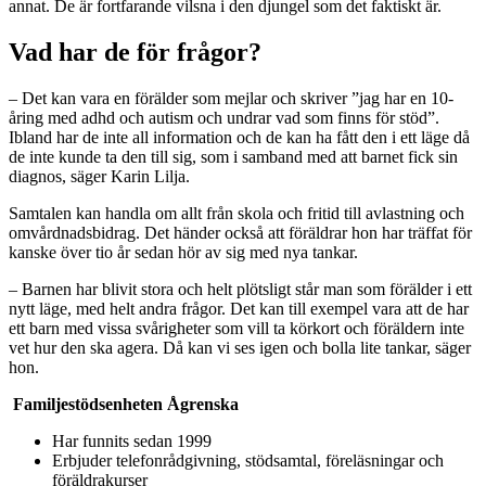
annat. De är fortfarande vilsna i den djungel som det faktiskt är.
Vad har de för frågor?
– Det kan vara en förälder som mejlar och skriver ”jag har en 10-
åring med adhd och autism och undrar vad som finns för stöd”.
Ibland har de inte all information och de kan ha fått den i ett läge då
de inte kunde ta den till sig, som i samband med att barnet fick sin
diagnos, säger Karin Lilja.
Samtalen kan handla om allt från skola och fritid till avlastning och
omvårdnadsbidrag. Det händer också att föräldrar hon har träffat för
kanske över tio år sedan hör av sig med nya tankar.
– Barnen har blivit stora och helt plötsligt står man som förälder i ett
nytt läge, med helt andra frågor. Det kan till exempel vara att de har
ett barn med vissa svårigheter som vill ta körkort och föräldern inte
vet hur den ska agera. Då kan vi ses igen och bolla lite tankar, säger
hon.
Familjestödsenheten Ågrenska
Har funnits sedan 1999
Erbjuder telefonrådgivning, stödsamtal, föreläsningar och
föräldrakurser