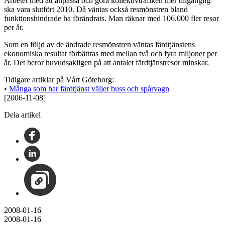
Arbetet med att anpassa och göra kollektivtrafiken mer tillgänglig
ska vara slutfört 2010. Då väntas också resmönstren bland
funktionshindrade ha förändrats. Man räknar med 106.000 fler resor
per år.
Som en följd av de ändrade resmönstren väntas färdtjänstens
ekonomiska resultat förbättras med mellan två och fyra miljoner per
år. Det beror huvudsakligen på att antalet färdtjänstresor minskar.
Tidigare artiklar på Vårt Göteborg:
•
Många som har färdtjänst väljer buss och spårvagn
[2006-11-08]
Dela artikel
2008-01-16
2008-01-16