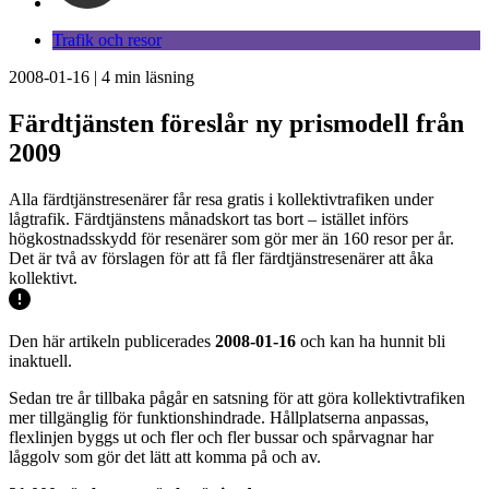
Trafik och resor
2008-01-16
|
4
min läsning
Färdtjänsten föreslår ny prismodell från
2009
Alla färdtjänstresenärer får resa gratis i kollektivtrafiken under
lågtrafik. Färdtjänstens månadskort tas bort – istället införs
högkostnadsskydd för resenärer som gör mer än 160 resor per år.
Det är två av förslagen för att få fler färdtjänstresenärer att åka
kollektivt.
Den här artikeln publicerades
2008-01-16
och kan ha hunnit bli
inaktuell.
Sedan tre år tillbaka pågår en satsning för att göra kollektivtrafiken
mer tillgänglig för funktionshindrade. Hållplatserna anpassas,
flexlinjen byggs ut och fler och fler bussar och spårvagnar har
låggolv som gör det lätt att komma på och av.