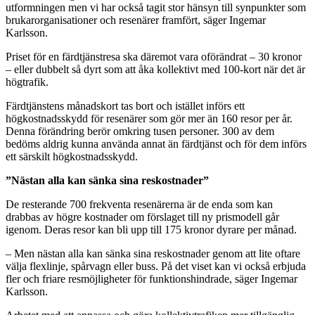
utformningen men vi har också tagit stor hänsyn till synpunkter som
brukarorganisationer och resenärer framfört, säger Ingemar
Karlsson.
Priset för en färdtjänstresa ska däremot vara oförändrat – 30 kronor
– eller dubbelt så dyrt som att åka kollektivt med 100-kort när det är
högtrafik.
Färdtjänstens månadskort tas bort och istället införs ett
högkostnadsskydd för resenärer som gör mer än 160 resor per år.
Denna förändring berör omkring tusen personer. 300 av dem
bedöms aldrig kunna använda annat än färdtjänst och för dem införs
ett särskilt högkostnadsskydd.
”Nästan alla kan sänka sina reskostnader”
De resterande 700 frekventa resenärerna är de enda som kan
drabbas av högre kostnader om förslaget till ny prismodell går
igenom. Deras resor kan bli upp till 175 kronor dyrare per månad.
– Men nästan alla kan sänka sina reskostnader genom att lite oftare
välja flexlinje, spårvagn eller buss. På det viset kan vi också erbjuda
fler och friare resmöjligheter för funktionshindrade, säger Ingemar
Karlsson.