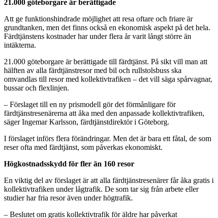
21.000 göteborgare är berättigade
Att ge funktionshindrade möjlighet att resa oftare och friare är
grundtanken, men det finns också en ekonomisk aspekt på det hela.
Färdtjänstens kostnader har under flera år varit långt större än
intäkterna.
21.000 göteborgare är berättigade till färdtjänst. På sikt vill man att
hälften av alla färdtjänstresor med bil och rullstolsbuss ska
omvandlas till resor med kollektivtrafiken – det vill säga spårvagnar,
bussar och flexlinjen.
– Förslaget till en ny prismodell gör det förmånligare för
färdtjänstresenärerna att åka med den anpassade kollektivtrafiken,
säger Ingemar Karlsson, färdtjänstdirektör i Göteborg.
I förslaget införs flera förändringar. Men det är bara ett fåtal, de som
reser ofta med färdtjänst, som påverkas ekonomiskt.
Högkostnadsskydd för fler än 160 resor
En viktig del av förslaget är att alla färdtjänstresenärer får åka gratis i
kollektivtrafiken under lågtrafik. De som tar sig från arbete eller
studier har fria resor även under högtrafik.
– Beslutet om gratis kollektivtrafik för äldre har påverkat