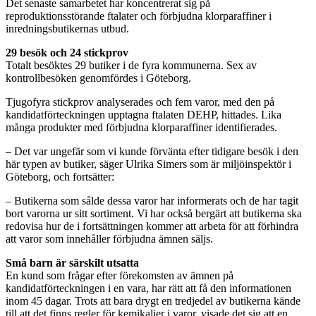
Det senaste samarbetet har koncentrerat sig på
reproduktionsstörande ftalater och förbjudna klorparaffiner i
inredningsbutikernas utbud.
29 besök och 24 stickprov
Totalt besöktes 29 butiker i de fyra kommunerna. Sex av
kontrollbesöken genomfördes i Göteborg.
Tjugofyra stickprov analyserades och fem varor, med den på
kandidatförteckningen upptagna ftalaten DEHP, hittades. Lika
många produkter med förbjudna klorparaffiner identifierades.
– Det var ungefär som vi kunde förvänta efter tidigare besök i den
här typen av butiker, säger Ulrika Simers som är miljöinspektör i
Göteborg, och fortsätter:
– Butikerna som sålde dessa varor har informerats och de har tagit
bort varorna ur sitt sortiment. Vi har också bergärt att butikerna ska
redovisa hur de i fortsättningen kommer att arbeta för att förhindra
att varor som innehåller förbjudna ämnen säljs.
Små barn är särskilt utsatta
En kund som frågar efter förekomsten av ämnen på
kandidatförteckningen i en vara, har rätt att få den informationen
inom 45 dagar. Trots att bara drygt en tredjedel av butikerna kände
till att det finns regler för kemikalier i varor, visade det sig att en