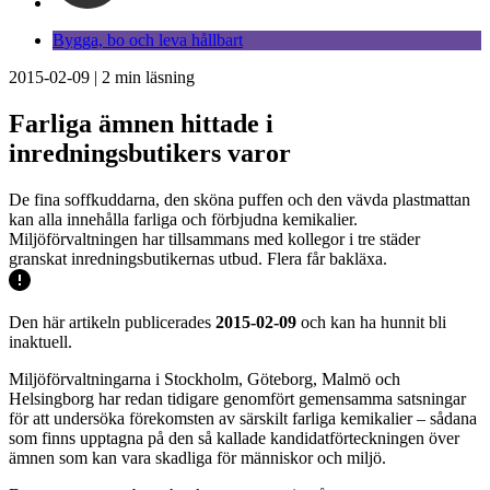
Bygga, bo och leva hållbart
2015-02-09
|
2
min läsning
Farliga ämnen hittade i
inredningsbutikers varor
De fina soffkuddarna, den sköna puffen och den vävda plastmattan
kan alla innehålla farliga och förbjudna kemikalier.
Miljöförvaltningen har tillsammans med kollegor i tre städer
granskat inredningsbutikernas utbud. Flera får bakläxa.
Den här artikeln publicerades
2015-02-09
och kan ha hunnit bli
inaktuell.
Miljöförvaltningarna i Stockholm, Göteborg, Malmö och
Helsingborg har redan tidigare genomfört gemensamma satsningar
för att undersöka förekomsten av särskilt farliga kemikalier – sådana
som finns upptagna på den så kallade kandidatförteckningen över
ämnen som kan vara skadliga för människor och miljö.