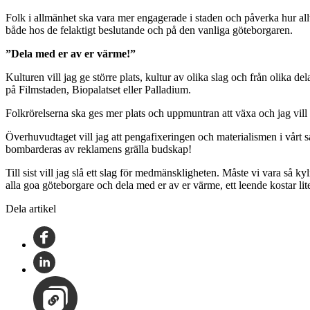
Folk i allmänhet ska vara mer engagerade i staden och påverka hur allt s
både hos de felaktigt beslutande och på den vanliga göteborgaren.
”Dela med er av er värme!”
Kulturen vill jag ge större plats, kultur av olika slag och från olika del
på Filmstaden, Biopalatset eller Palladium.
Folkrörelserna ska ges mer plats och uppmuntran att växa och jag vill
Överhuvudtaget vill jag att pengafixeringen och materialismen i vårt sam
bombarderas av reklamens grälla budskap!
Till sist vill jag slå ett slag för medmänskligheten. Måste vi vara så 
alla goa göteborgare och dela med er av er värme, ett leende kostar l
Dela artikel