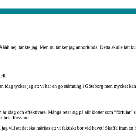
. Åååh nej, tänkte jag. Men nu tänker jag annorlunda. Detta skulle lätt
ell.
n idag tycker jag att vi har en go stämning i Göteborg men mycket kan bli
den är idag och effektivare. Många retar sig på allt klotter som ”förfular” 
t hela försvinna.
h jag vill att det ska märkas att vi faktiskt bor vid havet! Skaffa fram en