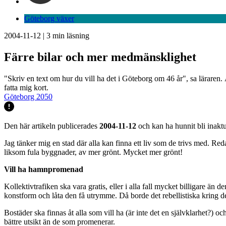
Göteborg växer
2004-11-12
|
3
min läsning
Färre bilar och mer medmänsklighet
"Skriv en text om hur du vill ha det i Göteborg om 46 år", sa läraren
fatta mig kort.
Göteborg 2050
Den här artikeln publicerades
2004-11-12
och kan ha hunnit bli inaktu
Jag tänker mig en stad där alla kan finna ett liv som de trivs med. Reda
liksom fula byggnader, av mer grönt. Mycket mer grönt!
Vill ha hamnpromenad
Kollektivtrafiken ska vara gratis, eller i alla fall mycket billigare än 
konstform och låta den få utrymme. Då borde det rebellistiska kring de
Bostäder ska finnas åt alla som vill ha (är inte det en självklarhet?) oc
bättre utsikt än de som promenerar.