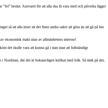
ar ”fel” beslut. Ansvaret för att alla ska få vara med och påverka ligger
get så att alla inser att det finns andra saker att göra än att gå på bio
de av ekonomisk makt utan av allmänhetens intresse!
nt det skulle vara att kunna gå i stan utan att fullständigt
en i Nordstan, där det är bokstavligen knôkat med folk. Så tänk på det,