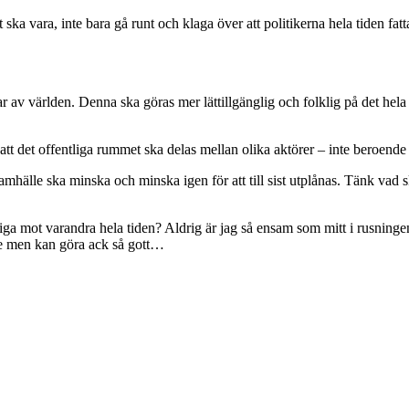
ka vara, inte bara gå runt och klaga över att politikerna hela tiden fatt
ar av världen. Denna ska göras mer lättillgänglig och folklig på det hela ta
 att det offentliga rummet ska delas mellan olika aktörer – inte beroen
hälle ska minska och minska igen för att till sist utplånas. Tänk vad skö
kyliga mot varandra hela tiden? Aldrig är jag så ensam som mitt i rusning
ite men kan göra ack så gott…