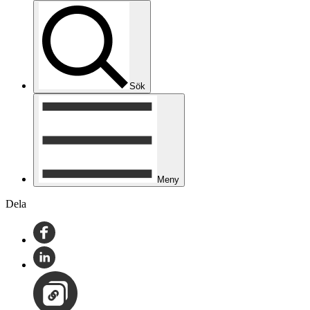
Sök
Meny
Dela