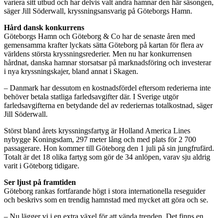
variera sitt utbud och har delvis valt andra hamnar den här säsongen,
säger Jill Söderwall, kryssningsansvarig på Göteborgs Hamn.
Hård dansk konkurrens
Göteborgs Hamn och Göteborg & Co har de senaste åren med
gemensamma krafter lyckats sätta Göteborg på kartan för flera av
världens största kryssningsrederier. Men nu har konkurrensen
hårdnat, danska hamnar storsatsar på marknadsföring och investerar
i nya kryssningskajer, bland annat i Skagen.
– Danmark har dessutom en kostnadsfördel eftersom rederierna inte
behöver betala statliga farledsavgifter där. I Sverige utgör
farledsavgifterna en betydande del av rederiernas totalkostnad, säger
Jill Söderwall.
Störst bland årets kryssningsfartyg är Holland America Lines
nybygge Koningsdam, 297 meter lång och med plats för 2 700
passagerare. Hon kommer till Göteborg den 1 juli på sin jungfrufärd.
Totalt är det 18 olika fartyg som gör de 34 anlöpen, varav sju aldrig
varit i Göteborg tidigare.
Ser ljust på framtiden
Göteborg rankas fortfarande högt i stora internationella reseguider
och beskrivs som en trendig hamnstad med mycket att göra och se.
– Nu lägger vi i en extra växel för att vända trenden. Det finns en