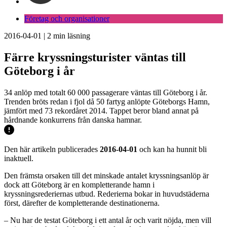
Företag och organisationer
2016-04-01
|
2
min läsning
Färre kryssningsturister väntas till
Göteborg i år
34 anlöp med totalt 60 000 passagerare väntas till Göteborg i år.
Trenden bröts redan i fjol då 50 fartyg anlöpte Göteborgs Hamn,
jämfört med 73 rekordåret 2014. Tappet beror bland annat på
hårdnande konkurrens från danska hamnar.
Den här artikeln publicerades
2016-04-01
och kan ha hunnit bli
inaktuell.
Den främsta orsaken till det minskade antalet kryssningsanlöp är
dock att Göteborg är en kompletterande hamn i
kryssningsrederiernas utbud. Rederierna bokar in huvudstäderna
först, därefter de kompletterande destinationerna.
– Nu har de testat Göteborg i ett antal år och varit nöjda, men vill