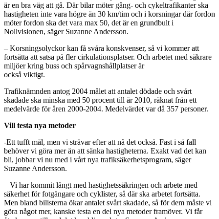
är en bra väg att gå. Där bilar möter gång- och cykeltrafikanter ska
hastigheten inte vara högre än 30 km/tim och i korsningar där fordon
möter fordon ska det vara max 50, det är en grundbult i
Nollvisionen, säger Suzanne Andersson.
– Korsningsolyckor kan få svåra konskvenser, så vi kommer att
fortsätta att satsa på fler cirkulationsplatser. Och arbetet med säkrare
miljöer kring buss och spårvagnshållplatser är
också viktigt.
Trafiknämnden antog 2004 målet att antalet dödade och svårt
skadade ska minska med 50 procent till år 2010, räknat från ett
medelvärde för åren 2000-2004. Medelvärdet var då 357 personer.
Vill testa nya metoder
-Ett tufft mål, men vi strävar efter att nå det också. Fast i så fall
behöver vi göra mer än att sänka hastigheterna. Exakt vad det kan
bli, jobbar vi nu med i vårt nya trafiksäkerhetsprogram, säger
Suzanne Andersson.
– Vi har kommit långt med hastighetssäkringen och arbete med
säkerhet för fotgängare och cyklister, så där ska arbetet fortsätta.
Men bland bilisterna ökar antalet svårt skadade, så för dem måste vi
göra något mer, kanske testa en del nya metoder framöver. Vi får