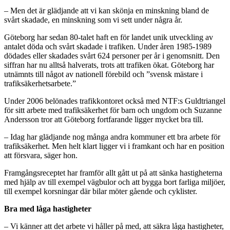
– Men det är glädjande att vi kan skönja en minskning bland de
svårt skadade, en minskning som vi sett under några år.
Göteborg har sedan 80-talet haft en för landet unik utveckling av
antalet döda och svårt skadade i trafiken. Under åren 1985-1989
dödades eller skadades svårt 624 personer per år i genomsnitt. Den
siffran har nu alltså halverats, trots att trafiken ökat. Göteborg har
utnämnts till något av nationell förebild och ”svensk mästare i
trafiksäkerhetsarbete.”
Under 2006 belönades trafikkontoret också med NTF:s Guldtriangel
för sitt arbete med trafiksäkerhet för barn och ungdom och Suzanne
Andersson tror att Göteborg fortfarande ligger mycket bra till.
– Idag har glädjande nog många andra kommuner ett bra arbete för
trafiksäkerhet. Men helt klart ligger vi i framkant och har en position
att försvara, säger hon.
Framgångsreceptet har framför allt gått ut på att sänka hastigheterna
med hjälp av till exempel vägbulor och att bygga bort farliga miljöer,
till exempel korsningar där bilar möter gående och cyklister.
Bra med låga hastigheter
– Vi känner att det arbete vi håller på med, att säkra låga hastigheter,