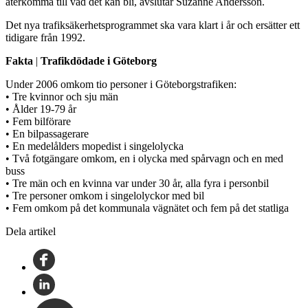
återkomma till vad det kan bli, avslutar Suzanne Andersson.
Det nya trafiksäkerhetsprogrammet ska vara klart i år och ersätter ett
tidigare från 1992.
Fakta
|
Trafikdödade i Göteborg
Under 2006 omkom tio personer i Göteborgstrafiken:
• Tre kvinnor och sju män
• Ålder 19-79 år
• Fem bilförare
• En bilpassagerare
• En medelålders mopedist i singelolycka
• Två fotgängare omkom, en i olycka med spårvagn och en med
buss
• Tre män och en kvinna var under 30 år, alla fyra i personbil
• Tre personer omkom i singelolyckor med bil
• Fem omkom på det kommunala vägnätet och fem på det statliga
Dela artikel