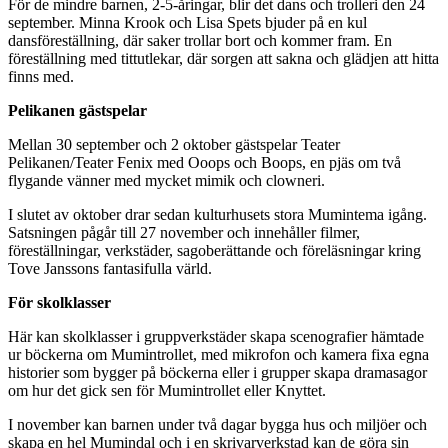
För de mindre barnen, 2-5-åringar, blir det dans och trolleri den 24
september. Minna Krook och Lisa Spets bjuder på en kul
dansföreställning, där saker trollar bort och kommer fram. En
föreställning med tittutlekar, där sorgen att sakna och glädjen att hitta
finns med.
Pelikanen gästspelar
Mellan 30 september och 2 oktober gästspelar Teater
Pelikanen/Teater Fenix med Ooops och Boops, en pjäs om två
flygande vänner med mycket mimik och clowneri.
I slutet av oktober drar sedan kulturhusets stora Mumintema igång.
Satsningen pågår till 27 november och innehåller filmer,
föreställningar, verkstäder, sagoberättande och föreläsningar kring
Tove Janssons fantasifulla värld.
För skolklasser
Här kan skolklasser i gruppverkstäder skapa scenografier hämtade
ur böckerna om Mumintrollet, med mikrofon och kamera fixa egna
historier som bygger på böckerna eller i grupper skapa dramasagor
om hur det gick sen för Mumintrollet eller Knyttet.
I november kan barnen under två dagar bygga hus och miljöer och
skapa en hel Mumindal och i en skrivarverkstad kan de göra sin