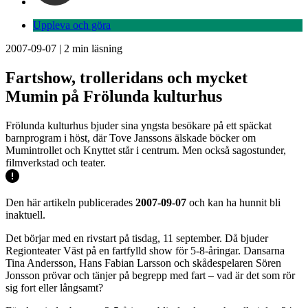
Uppleva och göra
2007-09-07
|
2
min läsning
Fartshow, trolleridans och mycket
Mumin på Frölunda kulturhus
Frölunda kulturhus bjuder sina yngsta besökare på ett späckat
barnprogram i höst, där Tove Janssons älskade böcker om
Mumintrollet och Knyttet står i centrum. Men också sagostunder,
filmverkstad och teater.
Den här artikeln publicerades
2007-09-07
och kan ha hunnit bli
inaktuell.
Det börjar med en rivstart på tisdag, 11 september. Då bjuder
Regionteater Väst på en fartfylld show för 5-8-åringar. Dansarna
Tina Andersson, Hans Fabian Larsson och skådespelaren Sören
Jonsson prövar och tänjer på begrepp med fart – vad är det som rör
sig fort eller långsamt?