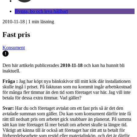
Bygga, bo och leva hållbart
2010-11-18
|
1
min läsning
Fast pris
Konsument
Den här artikeln publicerades
2010-11-18
och kan ha hunnit bli
inaktuell.
Fråga
:
Jag har köpt nya bänkskivor till mitt kök där installationen
skulle ingå i priset. På fakturan som nu kommit ingår arbetskostnad
för många fler timmar än den tid som företaget var här. Jag vill inte
betala för dessa extra timmar. Vad gäller?
Svar:
Har du och företaget avtalat om ett fast pris så är det den
avtalade summan som gäller. Du kan som konsument därför inte få
rätt till nedsatt pris om arbetet gick snabbare än planerat. På samma
sätt kan inte företaget få mer betalt om arbetet skulle ta längre tid.
Viktigt att känna till är också att företaget har rätt att ta betalt för
förberedelsearbete som restid eller materialinköp, och det är därför