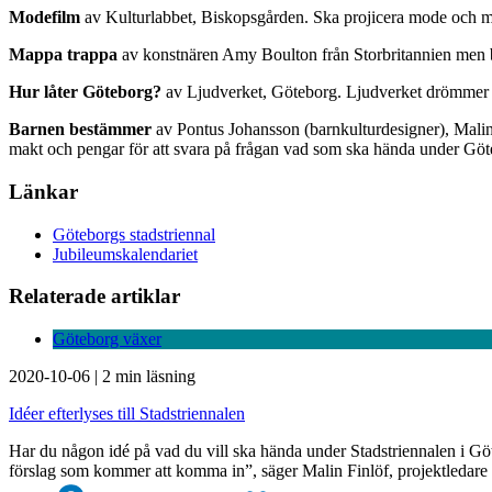
Modefilm
av Kulturlabbet, Biskopsgården. Ska projicera mode och mo
Mappa trappa
av konstnären Amy Boulton från Storbritannien men bo
Hur låter Göteborg?
av Ljudverket, Göteborg. Ljudverket drömmer om 
Barnen bestämmer
av Pontus Johansson (barnkulturdesigner), Mali
makt och pengar för att svara på frågan vad som ska hända under Göte
Länkar
Göteborgs stadstriennal
Jubileumskalendariet
Relaterade artiklar
Göteborg växer
2020-10-06
|
2 min läsning
Idéer efterlyses till Stadstriennalen
Har du någon idé på vad du vill ska hända under Stadstriennalen i Göteb
förslag som kommer att komma in”, säger Malin Finlöf, projektledare 