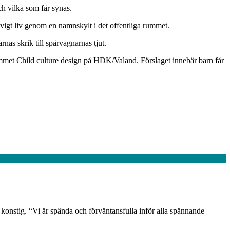
h vilka som får synas.
vigt liv genom en namnskylt i det offentliga rummet.
as skrik till spårvagnarnas tjut.
mmet Child culture design på HDK/Valand. Förslaget innebär barn får
r konstig. “Vi är spända och förväntansfulla inför alla spännande