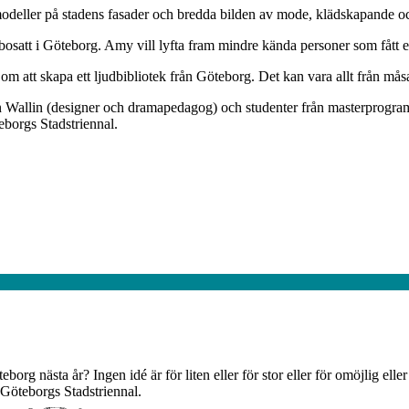
deller på stadens fasader och bredda bilden av mode, klädskapande oc
satt i Göteborg. Amy vill lyfta fram mindre kända personer som fått e
att skapa ett ljudbibliotek från Göteborg. Det kan vara allt från måsarn
n Wallin (designer och dramapedagog) och studenter från masterprogra
borgs Stadstriennal.
org nästa år? Ingen idé är för liten eller för stor eller för omöjlig elle
Göteborgs Stadstriennal.