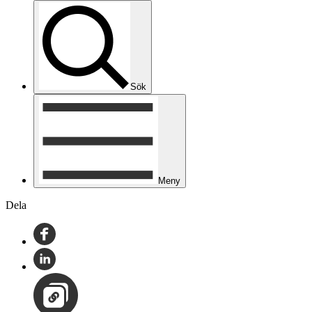
Sök
Meny
Dela