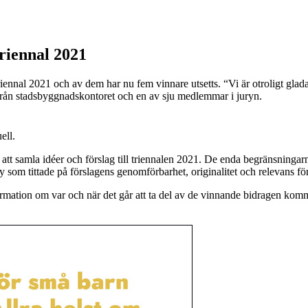
riennal 2021
nal 2021 och av dem har nu fem vinnare utsetts. “Vi är otroligt glada ö
från stadsbyggnadskontoret och en av sju medlemmar i juryn.
ell.
 att samla idéer och förslag till triennalen 2021. De enda begränsningarn
som tittade på förslagens genomförbarhet, originalitet och relevans för
rmation om var och när det går att ta del av de vinnande bidragen komme