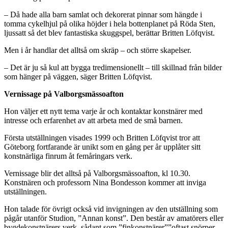
– Då hade alla barn samlat och dekorerat pinnar som hängde i
tomma cykelhjul på olika höjder i hela bottenplanet på Röda Sten,
ljussatt så det blev fantastiska skuggspel, berättar Britten Löfqvist.
Men i år handlar det alltså om skräp – och större skapelser.
– Det är ju så kul att bygga tredimensionellt – till skillnad från bilder
som hänger på väggen, säger Britten Löfqvist.
Vernissage på Valborgsmässoafton
Hon väljer ett nytt tema varje år och kontaktar konstnärer med
intresse och erfarenhet av att arbeta med de små barnen.
Första utställningen visades 1999 och Britten Löfqvist tror att
Göteborg fortfarande är unikt som en gång per år upplåter sitt
konstnärliga finrum åt femåringars verk.
Vernissage blir det alltså på Valborgsmässoafton, kl 10.30.
Konstnären och professorn Nina Bondesson kommer att inviga
utställningen.
Hon talade för övrigt också vid invigningen av den utställning som
pågår utanför Studion, ”Annan konst”. Den består av amatörers eller
bygdekonstnärers verk, sådant som ”finkonstnärer””oftast snörper