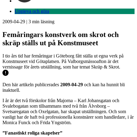
Uppleva och göra
2009-04-29
|
3
min läsning
Femåringars konstverk om skrot och
skräp ställs ut på Konstmuseet
I tio års tid har femåringar i Göteborg fått ställa ut egna verk på
Konstmuseet vid Götaplatsen. På Valborgsmässoafton är det
vernissage för årets utställning, som har temat Skräp & Skrot.
Den här artikeln publicerades
2009-04-29
och kan ha hunnit bli
inaktuell.
I år är det två förskolor från Majorna – Karl Johansgatan och
Svalebogatan som tillsammans med två från Älvsborg –
Svetsaregatan och Oxelgatan, har skapat utställningen. Och som
vanligt har de haft två professionella konstnärer som handledare, i år
Monica Funck och Frida Yngström.
”Fanastiskt roliga skapelser”