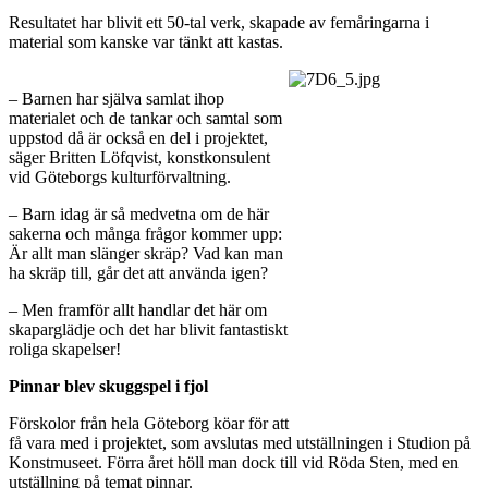
Resultatet har blivit ett 50-tal verk, skapade av femåringarna i
material som kanske var tänkt att kastas.
– Barnen har själva samlat ihop
materialet och de tankar och samtal som
uppstod då är också en del i projektet,
säger Britten Löfqvist, konstkonsulent
vid Göteborgs kulturförvaltning.
– Barn idag är så medvetna om de här
sakerna och många frågor kommer upp:
Är allt man slänger skräp? Vad kan man
ha skräp till, går det att använda igen?
– Men framför allt handlar det här om
skaparglädje och det har blivit fantastiskt
roliga skapelser!
Pinnar blev skuggspel i fjol
Förskolor från hela Göteborg köar för att
få vara med i projektet, som avslutas med utställningen i Studion på
Konstmuseet. Förra året höll man dock till vid Röda Sten, med en
utställning på temat pinnar.