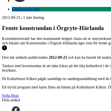
Uppleva och göra
2012-09-25
|
1
min läsning
Femte konstrundan i Örgryte-Härlanda
Konstintresserade har den kommande helgen chans att se smyckekonst, 
och lokaler när Konstrundan i Örgryte-Härlanda äger rum för femte g
Den här artikeln publicerades
2012-09-25
och kan ha hunnit bli inaktu
Tanken med konstrundan är att sätta fokus på det rika kulturlivet i de
besökare.
På Kulturhuset Kåken pågår samtidigt en samlingsutställning med de k
Ett tryckt program med karta finns att hämta på Kulturhuset Kåken. D
Sofia Brax
Dela artikel