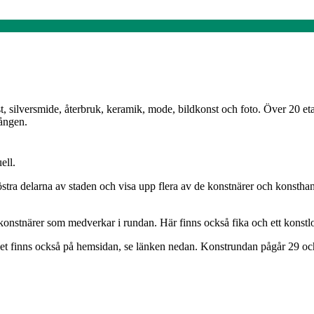
silversmide, återbruk, keramik, mode, bildkonst och foto. Över 20 eta
ången.
ell.
 östra delarna av staden och visa upp flera av de konstnärer och konstha
onstnärer som medverkar i rundan. Här finns också fika och ett konstlot
et finns också på hemsidan, se länken nedan. Konstrundan pågår 29 och