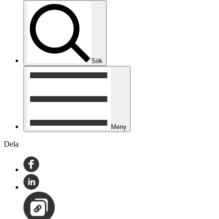
Sök
Meny
Dela