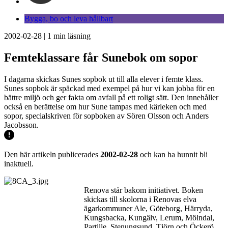
Bygga, bo och leva hållbart
2002-02-28
|
1
min läsning
Femteklassare får Sunebok om sopor
I dagarna skickas Sunes sopbok ut till alla elever i femte klass.
Sunes sopbok är späckad med exempel på hur vi kan jobba för en
bättre miljö och ger fakta om avfall på ett roligt sätt. Den innehåller
också en berättelse om hur Sune tampas med kärleken och med
sopor, specialskriven för sopboken av Sören Olsson och Anders
Jacobsson.
Den här artikeln publicerades
2002-02-28
och kan ha hunnit bli
inaktuell.
Renova står bakom initiativet. Boken
skickas till skolorna i Renovas elva
ägarkommuner Ale, Göteborg, Härryda,
Kungsbacka, Kungälv, Lerum, Mölndal,
Partille, Stenungsund, Tjörn och Öckerö.