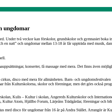
och ungdomar
. Under två veckor kan förskolor, grundskolor och gymnasiet boka in s
ch en natt” och ungdomar mellan 13-18 år får uppträda med musik, dans
ell.
ppsättningar, konserter, få massage med mera. Det finns även möjlighet
ter, cirkus, disco med mera för allmänheten. Barn- och ungdomsfestivalen 
r från Kulturskolorna, skolor och föreningar, men det görs också prog
rskolan, Kulis – Kultur i skolan, Angereds Kulturskolor och Internati
, Kultur Atom, Hjällbo Forum, Lärjeåns Trädgårdar, föreningar och bib
tas med disco för ungdomar från 16 år på Andra Stället. Arrangör är 