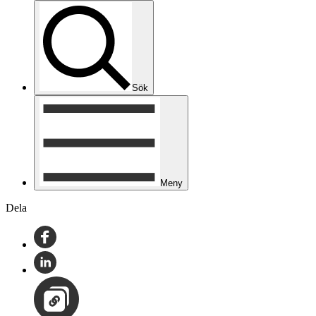
Sök
Meny
Dela