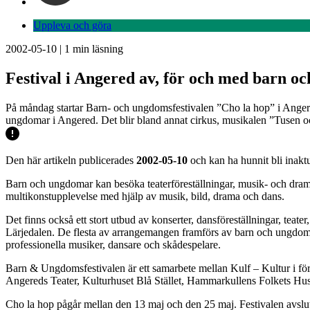
Uppleva och göra
2002-05-10
|
1
min läsning
Festival i Angered av, för och med barn 
På måndag startar Barn- och ungdomsfestivalen ”Cho la hop” i Angered
ungdomar i Angered. Det blir bland annat cirkus, musikalen ”Tusen o
Den här artikeln publicerades
2002-05-10
och kan ha hunnit bli inaktu
Barn och ungdomar kan besöka teaterföreställningar, musik- och dramau
multikonstupplevelse med hjälp av musik, bild, drama och dans.
Det finns också ett stort utbud av konserter, dansföreställningar, tea
Lärjedalen. De flesta av arrangemangen framförs av barn och ungdoma
professionella musiker, dansare och skådespelare.
Barn & Ungdomsfestivalen är ett samarbete mellan Kulf – Kultur i fö
Angereds Teater, Kulturhuset Blå Stället, Hammarkullens Folkets Hus
Cho la hop pågår mellan den 13 maj och den 25 maj. Festivalen avslu