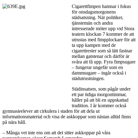
Cigarettfimpen hamnar i fokus
för onsdagsmorgonens
städsatsning. När politiker,
tjänstemän och andra
intresserade möter upp vid Stora
teatern klockan 7 kommer de att
utrustas med fimpplockare för att
ta upp kampen med de
cigarettrester som så lätt fastnar
mellan gatstenar och därför är
svåra att få upp. Fyra fimpsugare
– fungerar ungefär som en
dammsugare – ingår också i
städutrustningen.
Städinsatsen, som pågår under
ett par tidiga morgontimmar,
håller på att bli en uppskattad
tradition. I år kommer också
gymnasieelever att cirkulera i staden för att dela ut
informationsmaterial och visa de askkoppar som nästan alltid finns
på nära håll.
– Många vet inte ens om att det sitter askkoppar på våra