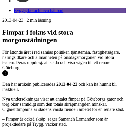
Bygga, bo och leva hållbart
2013-04-23
|
2
min läsning
Fimpar i fokus vid stora
morgonstädningen
För åttonde året i rad samlas politiker, tjänstemän, fastighetsägare,
näringsidkare och allmänheten på onsdagsmorgonen vid Stora
teatern.Deras uppdrag: att städa och visa vägen till ett renare
Göteborg.
Den här artikeln publicerades
2013-04-23
och kan ha hunnit bli
inaktuell.
Nya undersökningar visar att antalet fimpar på Göteborgs gator och
torg ökar samtidigt som den totala skräpmängden minskar.
Cigarettfimparna är stadens värsta fiende i arbetet för en renare stad.
– Fimpar är också skräp, säger Samaneh Lomander som är
projektledare på Trygg, vacker stad.