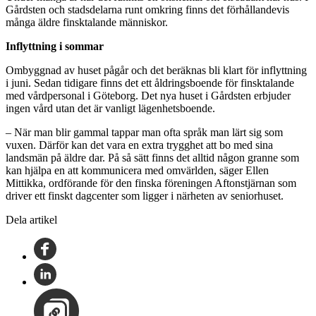
Gårdsten och stadsdelarna runt omkring finns det förhållandevis
många äldre finsktalande människor.
Inflyttning i sommar
Ombyggnad av huset pågår och det beräknas bli klart för inflyttning
i juni. Sedan tidigare finns det ett åldringsboende för finsktalande
med vårdpersonal i Göteborg. Det nya huset i Gårdsten erbjuder
ingen vård utan det är vanligt lägenhetsboende.
– När man blir gammal tappar man ofta språk man lärt sig som
vuxen. Därför kan det vara en extra trygghet att bo med sina
landsmän på äldre dar. På så sätt finns det alltid någon granne som
kan hjälpa en att kommunicera med omvärlden, säger Ellen
Mittikka, ordförande för den finska föreningen Aftonstjärnan som
driver ett finskt dagcenter som ligger i närheten av seniorhuset.
Dela artikel