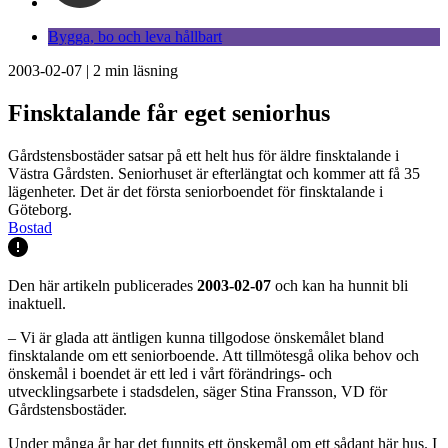
Bygga, bo och leva hållbart
2003-02-07
|
2
min läsning
Finsktalande får eget seniorhus
Gårdstensbostäder satsar på ett helt hus för äldre finsktalande i
Västra Gårdsten. Seniorhuset är efterlängtat och kommer att få 35
lägenheter. Det är det första seniorboendet för finsktalande i
Göteborg.
Bostad
Den här artikeln publicerades
2003-02-07
och kan ha hunnit bli
inaktuell.
– Vi är glada att äntligen kunna tillgodose önskemålet bland
finsktalande om ett seniorboende. Att tillmötesgå olika behov och
önskemål i boendet är ett led i vårt förändrings- och
utvecklingsarbete i stadsdelen, säger Stina Fransson, VD för
Gårdstensbostäder.
Under många år har det funnits ett önskemål om ett sådant här hus. I