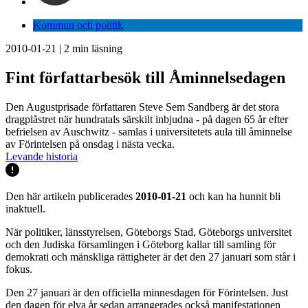
Kommun och politik
2010-01-21
|
2
min läsning
Fint författarbesök till Åminnelsedagen
Den Augustprisade författaren Steve Sem Sandberg är det stora
dragplåstret när hundratals särskilt inbjudna - på dagen 65 år efter
befrielsen av Auschwitz - samlas i universitetets aula till åminnelse
av Förintelsen på onsdag i nästa vecka.
Levande historia
Den här artikeln publicerades
2010-01-21
och kan ha hunnit bli
inaktuell.
När politiker, länsstyrelsen, Göteborgs Stad, Göteborgs universitet
och den Judiska församlingen i Göteborg kallar till samling för
demokrati och mänskliga rättigheter är det den 27 januari som står i
fokus.
Den 27 januari är den officiella minnesdagen för Förintelsen. Just
den dagen för elva år sedan arrangerades också manifestationen