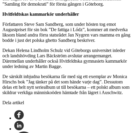
”Samling för demokrati” för första gången i Göteborg.
Hvitfeldtskas kammarkör underhåller
Författaren Steve Sam Sandberg, som under hösten tog emot
Augustpriset för sin bok ”De fattiga i Lódz”, kommer att medverka
liksom bland andra förra statsrådet Jan Nygren vars mamma en gång
bodde i just det polska ghetto Sandberg beskriver.
Dekan Helena Lindholm Schulz vid Göteborgs universitet inleder
och landshövding Lars Bäckström avslutar arrangemanget.
Däremellan underhåller också Hvitfeldtska gymnasiets kammarkör
under ledning av Martin Bagge.
De särskilt inbjudna besökarna får med sig ett exemplar av Monica
Hirschs bok ”Jag tänker på det som hände varje dag”. Dessutom
delas ett helt nytt seriealbum ut till besökarna – ett polskt album som
skildrar verkliga människoöden hämtade från lägret i Auschwitz.
Dela artikel