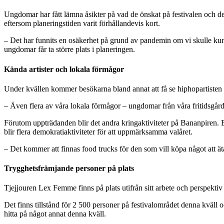
Ungdomar har fått lämna åsikter på vad de önskat på festivalen och d
eftersom planeringstiden varit förhållandevis kort.
– Det har funnits en osäkerhet på grund av pandemin om vi skulle kunna
ungdomar får ta större plats i planeringen.
Kända artister och lokala förmågor
Under kvällen kommer besökarna bland annat att få se hiphopartiste
– Även flera av våra lokala förmågor – ungdomar från våra fritidsgård
Förutom uppträdanden blir det andra kringaktiviteter på Bananpiren.
blir flera demokratiaktiviteter för att uppmärksamma valåret.
– Det kommer att finnas food trucks för den som vill köpa något att ät
Trygghetsfrämjande personer på plats
Tjejjouren Lex Femme finns på plats utifrån sitt arbete och perspektiv
Det finns tillstånd för 2 500 personer på festivalområdet denna kväll 
hitta på något annat denna kväll.