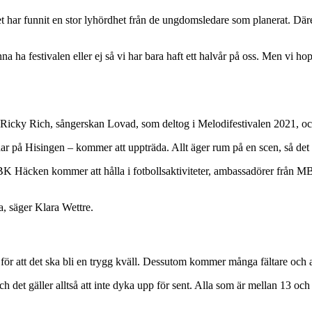
et har funnit en stor lyhördhet från de ungdomsledare som planerat. D
 ha festivalen eller ej så vi har bara haft ett halvår på oss. Men vi h
n Ricky Rich, sångerskan Lovad, som deltog i Melodifestivalen 2021, o
ar på Hisingen – kommer att uppträda. Allt äger rum på en scen, så det 
 BK Häcken kommer att hålla i fotbollsaktiviteter, ambassadörer från 
a, säger Klara Wettre.
 för att det ska bli en trygg kväll. Dessutom kommer många fältare och 
och det gäller alltså att inte dyka upp för sent. Alla som är mellan 13 