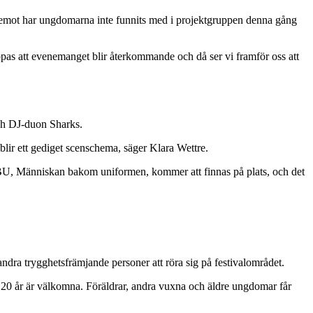
äremot har ungdomarna inte funnits med i projektgruppen denna gång
oppas att evenemanget blir återkommande och då ser vi framför oss att
ch DJ-duon Sharks.
blir ett gediget scenschema, säger Klara Wettre.
MBU, Människan bakom uniformen, kommer att finnas på plats, och det
andra trygghetsfrämjande personer att röra sig på festivalområdet.
och 20 år är välkomna. Föräldrar, andra vuxna och äldre ungdomar får