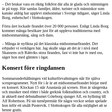
– Det brukar vara en riktig folkfest där alla är glada och stämningen
är på topp. Här samlas familjer, äldre, turister och människor som
kanske aldrig har upplevt midsommar i Sverige tidigare, säger Linda
Borg, enhetschef i Slottsskogen.
Förra året lockade firandet över 20 000 personer. Enligt Linda Borg
kommer många besökare just för att uppleva traditionerna med
midsommarstång, sång och dans.
– Många är nyfikna på det klassiska midsommarfirandet. Det
erbjuder vi verkligen här. Jag skulle säga att det är i nivå med
Skansens och Rättviks stora firanden, fast vi inte har tv med oss,
säger hon med glimten i ögat.
Konsert före ringdansen
Sommarunderhållningen vid kulturförvaltningen står för själva
scenprogrammet. Nytt för i år är att midsommarfirandet börjar med
en konsert. Klockan 15 står Anastasía på scenen. Hon är sångerska
och musiker med rötter i både grekisk folktradition och country, och
är aktuell med debutalbumet Göteborg sjunger Alf, en hyllning till
Alf Robertson. På sin turnépremiär för några veckor sedan spelade
hon inför ett utsålt Pustervik. I Slottsskogen får alla möjlighet att se
henne gratis.