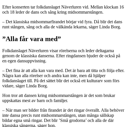
Efter konserten tar folkdanslaget Näverluren vid. Mellan klockan 16
och 18 leder de dans och sång kring midsommarstången.
– Det klassiska midsommarfirandet börjar vid fyra. Då blir det dans
runt stången, sång och alla de välkända lekarna, säger Linda Borg.
”Alla får vara med”
Folkdanslaget Näverluren visar rörelserna och leder deltagarna
genom de klassiska danserna. Efter ringdansen bjuder de också på
en egen dansuppvisning.
– Det fina är att alla kan vara med. Det är bara att titta och följa efter.
Några kan alla rörelser och andra kan inte, men då hjälper
folkdanslaget till. På det sättet blir det också ett kulturarv som förs
vidare, säger Linda Borg.
Hon tror att dansen kring midsommarstången är det som brukar
uppskattas mest av barn och familjer.
– När man ser bilder från firandet är det ringar överallt. Alla behöver
inte dansa precis runt midsommarstången, utan många sällskap
bildar egna små ringar. Det blir ’Små grodorna’ och alla de där
klassiska sångerna, säger hon.