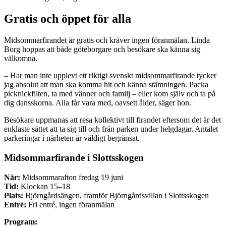
Gratis och öppet för alla
Midsommarfirandet är gratis och kräver ingen föranmälan. Linda
Borg hoppas att både göteborgare och besökare ska känna sig
välkomna.
– Har man inte upplevt ett riktigt svenskt midsommarfirande tycker
jag absolut att man ska komma hit och känna stämningen. Packa
picknickfilten, ta med vänner och familj – eller kom själv och ta på
dig dansskorna. Alla får vara med, oavsett ålder, säger hon.
Besökare uppmanas att resa kollektivt till firandet eftersom det är det
enklaste sättet att ta sig till och från parken under helgdagar. Antalet
parkeringar i närheten är väldigt begränsat.
Midsommarfirande i Slottsskogen
När:
Midsommarafton fredag 19 juni
Tid:
Klockan 15–18
Plats:
Björngårdsängen, framför Björngårdsvillan i Slottsskogen
Entré:
Fri entré, ingen föranmälan
Program: