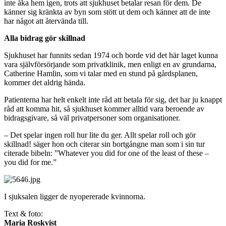
inte åka hem igen, trots att sjukhuset betalar resan för dem. De
känner sig kränkta av byn som stött ut dem och känner att de inte
har något att återvända till.
Alla bidrag gör skillnad
Sjukhuset har funnits sedan 1974 och borde vid det här laget kunna
vara självförsörjande som privatklinik, men enligt en av grundarna,
Catherine Hamlin, som vi talar med en stund på gårdsplanen,
kommer det aldrig hända.
Patienterna har helt enkelt inte råd att betala för sig, det har ju knappt
råd att komma hit, så sjukhuset kommer alltid vara beroende av
bidragsgivare, så väl privatpersoner som organisationer.
– Det spelar ingen roll hur lite du ger. Allt spelar roll och gör
skillnad! säger hon och citerar sin bortgångne man som i sin tur
citerade bibeln: ”Whatever you did for one of the least of these –
you did for me.”
I sjuksalen ligger de nyopererade kvinnorna.
Text & foto:
Maria Roskvist