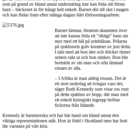
som på grund av bland annat undernäring inte kan föda sitt första
barn – bäckenet är för trångt helt enkelt. Barnet dör till slut i magen
och kan födas fram efter många dagars hårt förlossningsarbete.
Barnet lämnar, förutom skammen över
att inte kunna föda ett ”riktigt” barn sin
mor med ett hål på urinblåsan. Pölarna
på sjukhusets golv kommer av just detta.
I takt med att hon äter och dricker rinner
urinen rakt ut och hon stinker. Hon blir
bortstött av sin man och ofta lämnad
ensam av alla.
– I Afrika är man aldrig ensam. Det är
ett stort nederlag att tvingas vara det,
säger Ruth Kennedy som visar oss runt
på detta sjukhus av hopp, där man med
ett enkelt kirurgiskt ingrepp befriar
fickorna från lidande.
Kennedy är barnmorska och har här hand om bland annat den
viktiga representationen utåt. Hon är född i Skottland men har bott
lite varstans på vårt klot.