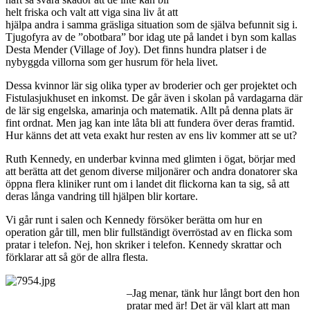
helt friska och valt att viga sina liv åt att
hjälpa andra i samma gräsliga situation som de själva befunnit sig i.
Tjugofyra av de ”obotbara” bor idag ute på landet i byn som kallas
Desta Mender (Village of Joy). Det finns hundra platser i de
nybyggda villorna som ger husrum för hela livet.
Dessa kvinnor lär sig olika typer av broderier och ger projektet och
Fistulasjukhuset en inkomst. De går även i skolan på vardagarna där
de lär sig engelska, amarinja och matematik. Allt på denna plats är
fint ordnat. Men jag kan inte låta bli att fundera över deras framtid.
Hur känns det att veta exakt hur resten av ens liv kommer att se ut?
Ruth Kennedy, en underbar kvinna med glimten i ögat, börjar med
att berätta att det genom diverse miljonärer och andra donatorer ska
öppna flera kliniker runt om i landet dit flickorna kan ta sig, så att
deras långa vandring till hjälpen blir kortare.
Vi går runt i salen och Kennedy försöker berätta om hur en
operation går till, men blir fullständigt överröstad av en flicka som
pratar i telefon. Nej, hon skriker i telefon. Kennedy skrattar och
förklarar att så gör de allra flesta.
–Jag menar, tänk hur långt bort den hon
pratar med är! Det är väl klart att man