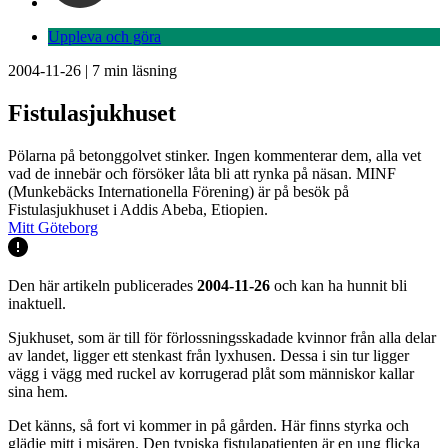
Uppleva och göra
2004-11-26
|
7
min läsning
Fistulasjukhuset
Pölarna på betonggolvet stinker. Ingen kommenterar dem, alla vet
vad de innebär och försöker låta bli att rynka på näsan. MINF
(Munkebäcks Internationella Förening) är på besök på
Fistulasjukhuset i Addis Abeba, Etiopien.
Mitt Göteborg
Den här artikeln publicerades
2004-11-26
och kan ha hunnit bli
inaktuell.
Sjukhuset, som är till för förlossningsskadade kvinnor från alla delar
av landet, ligger ett stenkast från lyxhusen. Dessa i sin tur ligger
vägg i vägg med ruckel av korrugerad plåt som människor kallar
sina hem.
Det känns, så fort vi kommer in på gården. Här finns styrka och
glädje mitt i misären. Den typiska fistulapatienten är en ung flicka