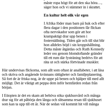
måste ropa högt för att den ska höra…,
säger hon och vi stämmer in i skrattet.
En kultur helt olik vår egen
I Afrika föder man barn på huk och efter
flera dagar i den positionen får flickan
ofta nervskador som gör att hor
krampaktigt drar upp benen i
fosterställning. Tiden går och till slut blir
hon alldeles böjd i sin kroppshållning.
Detta måste åtgärdas och Ruth Kennedy
leder oss genom blomdoftande gränder
till ett rum där fysträning bedrivs för att
räta ut och stärka förtvinade muskler.
Här undervisas flickorna, som allt som oftast är analfabeter, i att läsa
och skriva och angående kvinnans rättigheter och familjeplanering.
Så fort de är friska nog, är de uppe på benen och hjälper till med allt
möjligt. Det är viktigt att peppa dem inför hemfärden redan från
början.
I Etiopien är det en skam att behöva söka sjukhusvård och många
drar sig för att påbörja den långa och slitsamma resan till sjukhuset
som kan ta upp till ett år. När de sedan väl kommit hit vill många