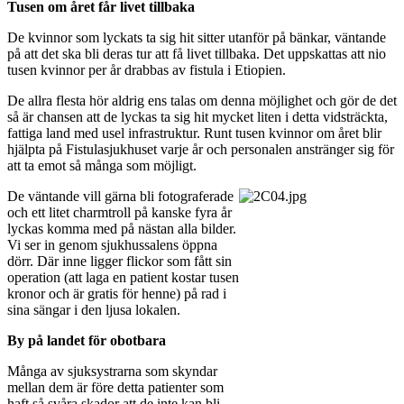
Tusen om året får livet tillbaka
De kvinnor som lyckats ta sig hit sitter utanför på bänkar, väntande
på att det ska bli deras tur att få livet tillbaka. Det uppskattas att nio
tusen kvinnor per år drabbas av fistula i Etiopien.
De allra flesta hör aldrig ens talas om denna möjlighet och gör de det
så är chansen att de lyckas ta sig hit mycket liten i detta vidsträckta,
fattiga land med usel infrastruktur. Runt tusen kvinnor om året blir
hjälpta på Fistulasjukhuset varje år och personalen anstränger sig för
att ta emot så många som möjligt.
De väntande vill gärna bli fotograferade
och ett litet charmtroll på kanske fyra år
lyckas komma med på nästan alla bilder.
Vi ser in genom sjukhussalens öppna
dörr. Där inne ligger flickor som fått sin
operation (att laga en patient kostar tusen
kronor och är gratis för henne) på rad i
sina sängar i den ljusa lokalen.
By på landet för obotbara
Många av sjuksystrarna som skyndar
mellan dem är före detta patienter som
haft så svåra skador att de inte kan bli