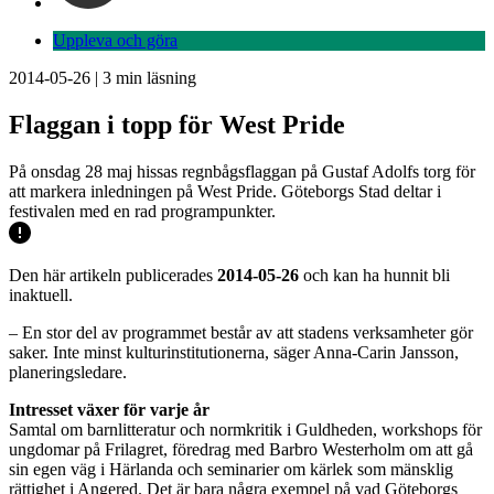
Uppleva och göra
2014-05-26
|
3
min läsning
Flaggan i topp för West Pride
På onsdag 28 maj hissas regnbågsflaggan på Gustaf Adolfs torg för
att markera inledningen på West Pride. Göteborgs Stad deltar i
festivalen med en rad programpunkter.
Den här artikeln publicerades
2014-05-26
och kan ha hunnit bli
inaktuell.
– En stor del av programmet består av att stadens verksamheter gör
saker. Inte minst kulturinstitutionerna, säger Anna-Carin Jansson,
planeringsledare.
Intresset växer för varje år
Samtal om barnlitteratur och normkritik i Guldheden, workshops för
ungdomar på Frilagret, föredrag med Barbro Westerholm om att gå
sin egen väg i Härlanda och seminarier om kärlek som mänsklig
rättighet i Angered. Det är bara några exempel på vad Göteborgs