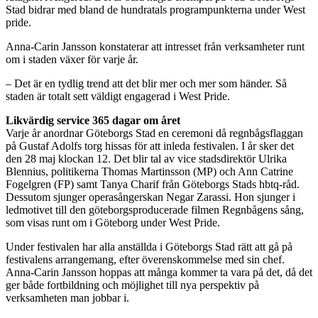
Stad bidrar med bland de hundratals programpunkterna under West
pride.
Anna-Carin Jansson konstaterar att intresset från verksamheter runt
om i staden växer för varje år.
– Det är en tydlig trend att det blir mer och mer som händer. Så
staden är totalt sett väldigt engagerad i West Pride.
Likvärdig service 365 dagar om året
Varje år anordnar Göteborgs Stad en ceremoni då regnbågsflaggan
på Gustaf Adolfs torg hissas för att inleda festivalen. I år sker det
den 28 maj klockan 12. Det blir tal av vice stadsdirektör Ulrika
Blennius, politikerna Thomas Martinsson (MP) och Ann Catrine
Fogelgren (FP) samt Tanya Charif från Göteborgs Stads hbtq-råd.
Dessutom sjunger operasångerskan Negar Zarassi. Hon sjunger i
ledmotivet till den göteborgsproducerade filmen Regnbågens sång,
som visas runt om i Göteborg under West Pride.
Under festivalen har alla anställda i Göteborgs Stad rätt att gå på
festivalens arrangemang, efter överenskommelse med sin chef.
Anna-Carin Jansson hoppas att många kommer ta vara på det, då det
ger både fortbildning och möjlighet till nya perspektiv på
verksamheten man jobbar i.