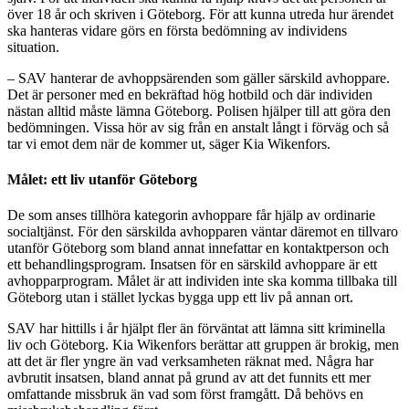
över 18 år och skriven i Göteborg. För att kunna utreda hur ärendet
ska hanteras vidare görs en första bedömning av individens
situation.
– SAV hanterar de avhoppsärenden som gäller särskild avhoppare.
Det är personer med en bekräftad hög hotbild och där individen
nästan alltid måste lämna Göteborg. Polisen hjälper till att göra den
bedömningen. Vissa hör av sig från en anstalt långt i förväg och så
tar vi emot dem när de kommer ut, säger Kia Wikenfors.
Målet: ett liv utanför Göteborg
De som anses tillhöra kategorin avhoppare får hjälp av ordinarie
socialtjänst. För den särskilda avhopparen väntar däremot en tillvaro
utanför Göteborg som bland annat innefattar en kontaktperson och
ett behandlingsprogram. Insatsen för en särskild avhoppare är ett
avhopparprogram. Målet är att individen inte ska komma tillbaka till
Göteborg utan i stället lyckas bygga upp ett liv på annan ort.
SAV har hittills i år hjälpt fler än förväntat att lämna sitt kriminella
liv och Göteborg. Kia Wikenfors berättar att gruppen är brokig, men
att det är fler yngre än vad verksamheten räknat med. Några har
avbrutit insatsen, bland annat på grund av att det funnits ett mer
omfattande missbruk än vad som först framgått. Då behövs en