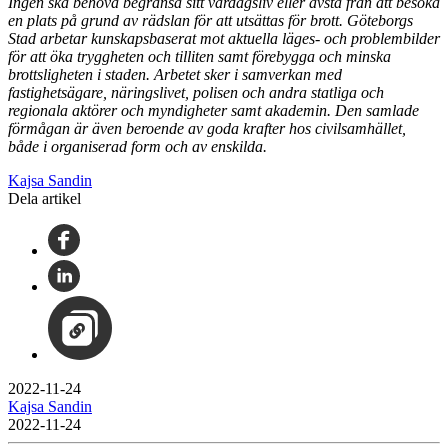
Ingen ska behöva begränsa sitt vardagsliv eller avstå från att besöka
en plats på grund av rädslan för att utsättas för brott. Göteborgs
Stad arbetar kunskapsbaserat mot aktuella läges- och problembilder
för att öka tryggheten och tilliten samt förebygga och minska
brottsligheten i staden. Arbetet sker i samverkan med
fastighetsägare, näringslivet, polisen och andra statliga och
regionala aktörer och myndigheter samt akademin. Den samlade
förmågan är även beroende av goda krafter hos civilsamhället,
både i organiserad form och av enskilda.
Kajsa Sandin
Dela artikel
2022-11-24
Kajsa Sandin
2022-11-24