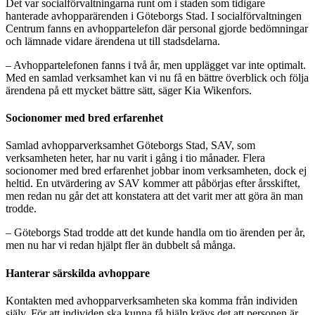
Det var socialförvaltningarna runt om i staden som tidigare
hanterade avhopparärenden i Göteborgs Stad. I socialförvaltningen
Centrum fanns en avhoppartelefon där personal gjorde bedömningar
och lämnade vidare ärendena ut till stadsdelarna.
– Avhoppartelefonen fanns i två år, men upplägget var inte optimalt.
Med en samlad verksamhet kan vi nu få en bättre överblick och följa
ärendena på ett mycket bättre sätt, säger Kia Wikenfors.
Socionomer med bred erfarenhet
Samlad avhopparverksamhet Göteborgs Stad, SAV, som
verksamheten heter, har nu varit i gång i tio månader. Flera
socionomer med bred erfarenhet jobbar inom verksamheten, dock ej
heltid. En utvärdering av SAV kommer att påbörjas efter årsskiftet,
men redan nu går det att konstatera att det varit mer att göra än man
trodde.
– Göteborgs Stad trodde att det kunde handla om tio ärenden per år,
men nu har vi redan hjälpt fler än dubbelt så många.
Hanterar särskilda avhoppare
Kontakten med avhopparverksamheten ska komma från individen
själv. För att individen ska kunna få hjälp krävs det att personen är