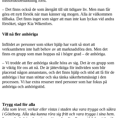
missbruksbehandling först.
– Det finns också de som återgått till sitt tidigare liv. Men man får
göra ett nytt försök när man känner sig mogen. Alla är välkommen
tillbaka. Det finns inget som säger att man inte kan lyckas vid andra
försöket, säger Kia Wikenfors.
Vill nå fler anhöriga
Inflödet av personer som söker hjälp har varit så stort att
verksamheten inte haft behov av att marknadsföra den. Men det
finns en grupp som man hoppas nå i högre grad – de anhöriga.
– Vi trodde att fler anhöriga skulle höra av sig. Det är en grupp som
är viktig för oss att nå. De är jätteviktiga för individen som blir
placerad någon annanstans, och det finns hjälp och stöd att få för de
anhöriga i hur man stöttar och ska tänka säkerhetsmässigt i den
processen. Vi har extra resurser med personer som har fokus på
anhöriga och anhörigstöd.
Trygg stad för alla
Alla som lever, verkar eller vistas i staden ska vara trygga och säkra
i Göteborg. Alla ska kunna röra sig fritt och vara trygga i sina hem.