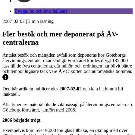
Bygga, bo och leva hållbart
2007-02-02
|
3
min läsning
Fler besök och mer deponerat på ÅV-
centralerna
Antalet besök och mängden avfall som deponeras hos Göteborgs
återvinningscentraler ökar stadigt. Förra året kördes drygt 185.000
lass till de fyra centralerna, där miljön och ordningen har blivit bättre
och tempot lugnare tack vare ÅVC-korten och automatiska bommar.
Den här artikeln publicerades
2007-02-02
och kan ha hunnit bli
inaktuell.
Alla typer av material ökade viktmässigt på återvinningscentralerna i
Göteborg förra året, jämfört med 2005.
2006 började trögt
Exempelvis kom över 9.000 ton glas tillbaka, en ökning med över