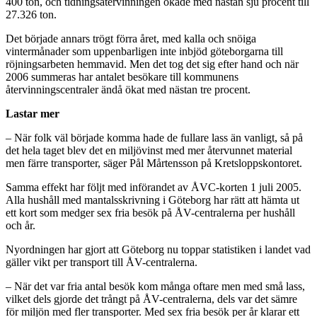
400 ton, och tidningsåtervinningen ökade med nästan sju procent till
27.326 ton.
Det började annars trögt förra året, med kalla och snöiga
vintermånader som uppenbarligen inte inbjöd göteborgarna till
röjningsarbeten hemmavid. Men det tog det sig efter hand och när
2006 summeras har antalet besökare till kommunens
återvinningscentraler ändå ökat med nästan tre procent.
Lastar mer
– När folk väl började komma hade de fullare lass än vanligt, så på
det hela taget blev det en miljövinst med mer återvunnet material
men färre transporter, säger Pål Mårtensson på Kretsloppskontoret.
Samma effekt har följt med införandet av ÅVC-korten 1 juli 2005.
Alla hushåll med mantalsskrivning i Göteborg har rätt att hämta ut
ett kort som medger sex fria besök på ÅV-centralerna per hushåll
och år.
Nyordningen har gjort att Göteborg nu toppar statistiken i landet vad
gäller vikt per transport till ÅV-centralerna.
– När det var fria antal besök kom många oftare men med små lass,
vilket dels gjorde det trångt på ÅV-centralerna, dels var det sämre
för miljön med fler transporter. Med sex fria besök per år klarar ett