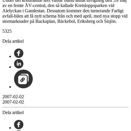
Under det kommande året väntar bland annat invigning den 5:e maj
av en femte ÅV-central, den så kallade Kretsloppsparken vid
Alelyckan i Gamlestan. Dessutom kommer den turnerande Farligt
avfall-bilen att få nytt schema från och med april, med nya stopp vid
stormarknader på Backaplan, Bäckebol, Eriksberg och Sisjön.
5325
Dela artikel
2007-02-02
2007-02-02
Dela artikel