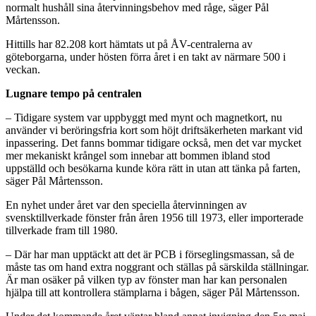
normalt hushåll sina återvinningsbehov med råge, säger Pål
Mårtensson.
Hittills har 82.208 kort hämtats ut på ÅV-centralerna av
göteborgarna, under hösten förra året i en takt av närmare 500 i
veckan.
Lugnare tempo på centralen
– Tidigare system var uppbyggt med mynt och magnetkort, nu
använder vi beröringsfria kort som höjt driftsäkerheten markant vid
inpassering. Det fanns bommar tidigare också, men det var mycket
mer mekaniskt krångel som innebar att bommen ibland stod
uppställd och besökarna kunde köra rätt in utan att tänka på farten,
säger Pål Mårtensson.
En nyhet under året var den speciella återvinningen av
svensktillverkade fönster från åren 1956 till 1973, eller importerade
tillverkade fram till 1980.
– Där har man upptäckt att det är PCB i förseglingsmassan, så de
måste tas om hand extra noggrant och ställas på särskilda ställningar.
Är man osäker på vilken typ av fönster man har kan personalen
hjälpa till att kontrollera stämplarna i bågen, säger Pål Mårtensson.