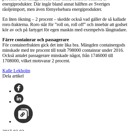
energiprodukter. Där ingår bland annat hälften av Sveriges
råoljeimport, men även förnyelsebara energiprodukter.
En liten ökning – 2 procent – skedde också vad gäller de så kallade
roro-frakterna. Roro står för ”roll on, roll off” och innebär att godset
kör av och på fartyget för egen maskin med exempelvis långtradare.
Färre containrar och passagerare
För containerfrakten gick det inte lika bra. Mängden containergods
minskade med tre procent till totalt 798000 containrar under 2016.
Också antalet passagerare minskade något, från 1746000 till
1708000, vilket motsvarar 2 procent.
Kalle Lekholm
Dela artikel