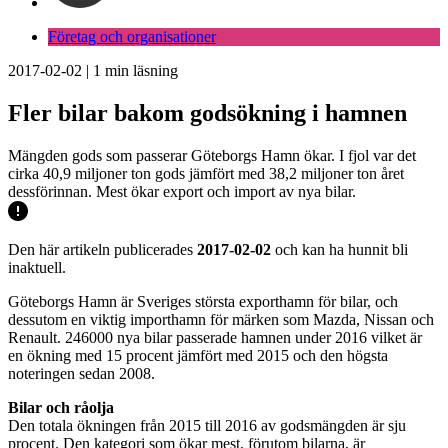
Företag och organisationer
2017-02-02
|
1
min läsning
Fler bilar bakom godsökning i hamnen
Mängden gods som passerar Göteborgs Hamn ökar. I fjol var det
cirka 40,9 miljoner ton gods jämfört med 38,2 miljoner ton året
dessförinnan. Mest ökar export och import av nya bilar.
Den här artikeln publicerades
2017-02-02
och kan ha hunnit bli
inaktuell.
Göteborgs Hamn är Sveriges största exporthamn för bilar, och
dessutom en viktig importhamn för märken som Mazda, Nissan och
Renault. 246000 nya bilar passerade hamnen under 2016 vilket är
en ökning med 15 procent jämfört med 2015 och den högsta
noteringen sedan 2008.
Bilar och råolja
Den totala ökningen från 2015 till 2016 av godsmängden är sju
procent. Den kategori som ökar mest, förutom bilarna, är