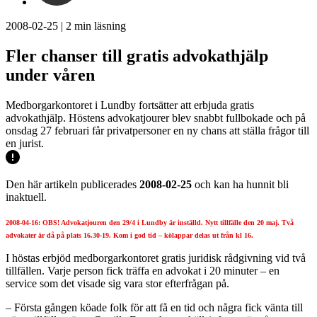
2008-02-25
|
2
min läsning
Fler chanser till gratis advokathjälp
under våren
Medborgarkontoret i Lundby fortsätter att erbjuda gratis
advokathjälp. Höstens advokatjourer blev snabbt fullbokade och på
onsdag 27 februari får privatpersoner en ny chans att ställa frågor till
en jurist.
Den här artikeln publicerades
2008-02-25
och kan ha hunnit bli
inaktuell.
2008-04-16: OBS! Advokatjouren den 29/4 i Lundby är inställd. Nytt tillfälle den 20 maj. Två
advokater är då på plats 16.30-19. Kom i god tid – kölappar delas ut från kl 16.
I höstas erbjöd medborgarkontoret gratis juridisk rådgivning vid två
tillfällen. Varje person fick träffa en advokat i 20 minuter – en
service som det visade sig vara stor efterfrågan på.
– Första gången köade folk för att få en tid och några fick vänta till