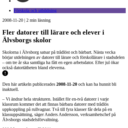
Förskola och utbildning
2008-11-20
|
2
min läsning
Fler datorer till lärare och elever i
Älvsborgs skolor
Skolorna i Älvsborg satsar på trådlöst och bärbart. Nästa vecka
börjar utdelningen av datorer till lärare och förskollärare i stadsdelen
– om tre år ska samtliga ha fått en egen arbetsdator. Efter jul ökar
också datortätheten bland eleverna.
Den här artikeln publicerades
2008-11-20
och kan ha hunnit bli
inaktuell.
– Vi ändrar hela strukturen. Istället för en-två datorer i varje
klassrum kommer det att finnas bärbara datorer med trådlös
uppkoppling på rullvagnar. Två till fyra klasser får dela på en
klassuppsättning, säger Anders Andersson, verksamhetschef på
Älvsborgs stadsdelsförvaltning.