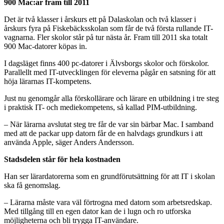
900 Mac:ar fram till 2011
Det är två klasser i årskurs ett på Dalaskolan och två klasser i
årskurs fyra på Fiskebäcksskolan som får de två första rullande IT-
vagnarna. Fler skolor står på tur nästa år. Fram till 2011 ska totalt
900 Mac-datorer köpas in.
I dagsläget finns 400 pc-datorer i Älvsborgs skolor och förskolor.
Parallellt med IT-utvecklingen för eleverna pågår en satsning för att
höja lärarnas IT-kompetens.
Just nu genomgår alla förskollärare och lärare en utbildning i tre steg
i praktisk IT- och mediekompetens, så kallad PIM-utbildning.
– När lärarna avslutat steg tre får de var sin bärbar Mac. I samband
med att de packar upp datorn får de en halvdags grundkurs i att
använda Apple, säger Anders Andersson.
Stadsdelen står för hela kostnaden
Han ser lärardatorerna som en grundförutsättning för att IT i skolan
ska få genomslag.
– Lärarna måste vara väl förtrogna med datorn som arbetsredskap.
Med tillgång till en egen dator kan de i lugn och ro utforska
möjligheterna och bli trygga IT-användare.