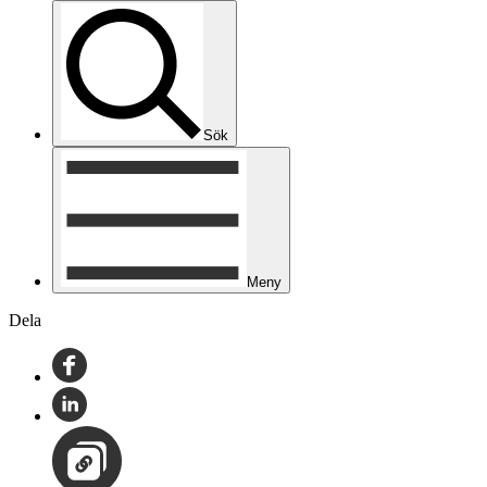
Sök
Meny
Dela