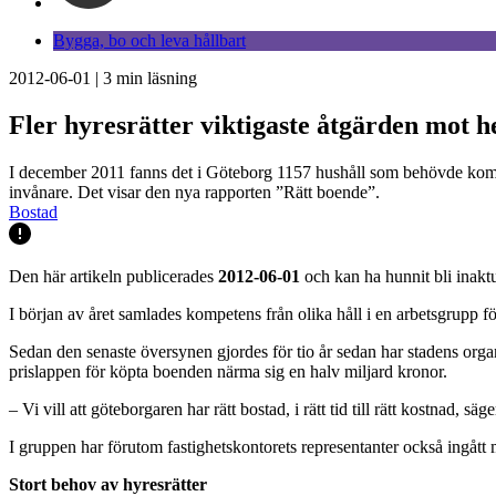
Bygga, bo och leva hållbart
2012-06-01
|
3
min läsning
Fler hyresrätter viktigaste åtgärden mot 
I december 2011 fanns det i Göteborg 1157 hushåll som behövde kommun
invånare. Det visar den nya rapporten ”Rätt boende”.
Bostad
Den här artikeln publicerades
2012-06-01
och kan ha hunnit bli inaktu
I början av året samlades kompetens från olika håll i en arbetsgrupp f
Sedan den senaste översynen gjordes för tio år sedan har stadens orga
prislappen för köpta boenden närma sig en halv miljard kronor.
– Vi vill att göteborgaren har rätt bostad, i rätt tid till rätt kostnad,
I gruppen har förutom fastighetskontorets representanter också ingått
Stort behov av hyresrätter