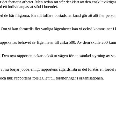
det fortsatta arbetet. Men redan nu står det klart att den enskilt viktig
 ett individanpassat stöd i boendet.
 de här frågorna. En allt tuffare bostadsmarknad gör att allt fler persone
t. Om vi kan förmedla fler vanliga lägenheter kan vi också komma ner i 
” uppskattas behovet av lägenheter till cirka 500. Av dem skulle 200 k
 Den nya rapporten pekar också ut vägen för en samlad styrning av sta
 nu börjar jobba enligt rapportens åtgärdslista är det förstås en fördel a
h hur, rapportens förslag lett till förändringar i organisationen.