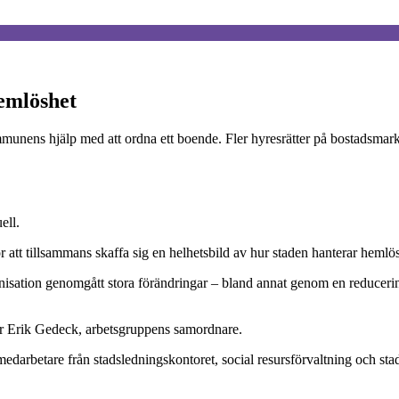
hemlöshet
ens hjälp med att ordna ett boende. Fler hyresrätter på bostadsmarkna
ell.
ör att tillsammans skaffa sig en helhetsbild av hur staden hanterar heml
nisation genomgått stora förändringar – bland annat genom en reducering 
 säger Erik Gedeck, arbetsgruppens samordnare.
 medarbetare från stadsledningskontoret, social resursförvaltning och 