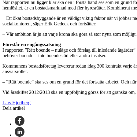
När rapporten nu ligger klar ska den i första hand ses som en grund för 
hemlöshet, är en bostadsmarknad med fler hyresrätter. Kombinerat med
– Ett ökat bostadsbyggande är en väldigt viktig faktor när vi jobbar med
socialkontoren, säger Erik Gedeck och fortsätter:
– Vår ambition är ju att varje krona ska göra så stor nytta som möjlig
Föreslår en engångssatsning
I rapporten ”Rätt boende – nuläge och förslag till inledande åtgärder
behöver boende – inte boendestöd eller andra insatser.
Kommunens bostadsföretag levererar redan idag 300 kontrakt varje år.
ansvarsroller.
– ”Rätt boende” ska ses om en grund för det fortsatta arbetet. Och när vi
Vid årsskiftet 2012/2013 ska en uppföljning göras för att granska om, oc
Lars Hjertberg
Dela artikel