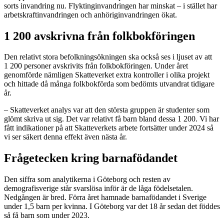
sorts invandring nu. Flyktinginvandringen har minskat – i stället har
arbetskraftinvandringen och anhöriginvandringen ökat.
1 200 avskrivna från folkbokföringen
Den relativt stora befolkningsökningen ska också ses i ljuset av att
1 200 personer avskrivits från folkbokföringen. Under året
genomförde nämligen Skatteverket extra kontroller i olika projekt
och hittade då många folkbokförda som bedömts utvandrat tidigare
år.
– Skatteverket analys var att den största gruppen är studenter som
glömt skriva ut sig. Det var relativt få barn bland dessa 1 200. Vi har
fått indikationer på att Skatteverkets arbete fortsätter under 2024 så
vi ser säkert denna effekt även nästa år.
Frågetecken kring barnafödandet
Den siffra som analytikerna i Göteborg och resten av
demografisverige står svarslösa inför är de låga födelsetalen.
Nedgången är bred. Förra året hamnade barnafödandet i Sverige
under 1,5 barn per kvinna. I Göteborg var det 18 år sedan det föddes
så få barn som under 2023.