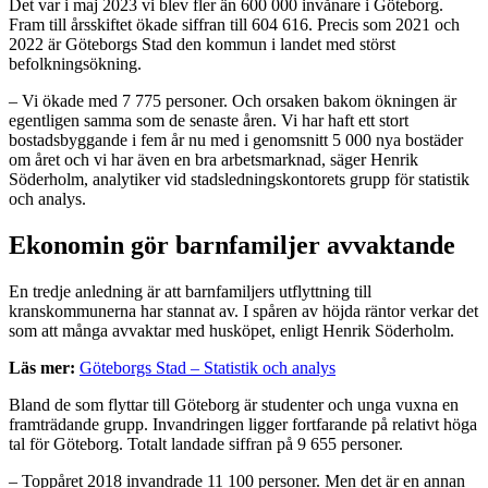
Det var i maj 2023 vi blev fler än 600 000 invånare i Göteborg.
Fram till årsskiftet ökade siffran till 604 616. Precis som 2021 och
2022 är Göteborgs Stad den kommun i landet med störst
befolkningsökning.
– Vi ökade med 7 775 personer. Och orsaken bakom ökningen är
egentligen samma som de senaste åren. Vi har haft ett stort
bostadsbyggande i fem år nu med i genomsnitt 5 000 nya bostäder
om året och vi har även en bra arbetsmarknad, säger Henrik
Söderholm, analytiker vid stadsledningskontorets grupp för statistik
och analys.
Ekonomin gör barnfamiljer avvaktande
En tredje anledning är att barnfamiljers utflyttning till
kranskommunerna har stannat av. I spåren av höjda räntor verkar det
som att många avvaktar med husköpet, enligt Henrik Söderholm.
Läs mer:
Göteborgs Stad – Statistik och analys
Bland de som flyttar till Göteborg är studenter och unga vuxna en
framträdande grupp. Invandringen ligger fortfarande på relativt höga
tal för Göteborg. Totalt landade siffran på 9 655 personer.
– Toppåret 2018 invandrade 11 100 personer. Men det är en annan