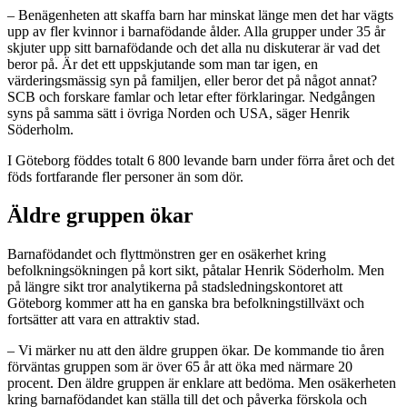
– Benägenheten att skaffa barn har minskat länge men det har vägts
upp av fler kvinnor i barnafödande ålder. Alla grupper under 35 år
skjuter upp sitt barnafödande och det alla nu diskuterar är vad det
beror på. Är det ett uppskjutande som man tar igen, en
värderingsmässig syn på familjen, eller beror det på något annat?
SCB och forskare famlar och letar efter förklaringar. Nedgången
syns på samma sätt i övriga Norden och USA, säger Henrik
Söderholm.
I Göteborg föddes totalt 6 800 levande barn under förra året och det
föds fortfarande fler personer än som dör.
Äldre gruppen ökar
Barnafödandet och flyttmönstren ger en osäkerhet kring
befolkningsökningen på kort sikt, påtalar Henrik Söderholm. Men
på längre sikt tror analytikerna på stadsledningskontoret att
Göteborg kommer att ha en ganska bra befolkningstillväxt och
fortsätter att vara en attraktiv stad.
– Vi märker nu att den äldre gruppen ökar. De kommande tio åren
förväntas gruppen som är över 65 år att öka med närmare 20
procent. Den äldre gruppen är enklare att bedöma. Men osäkerheten
kring barnafödandet kan ställa till det och påverka förskola och