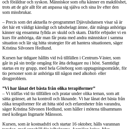
och föräldrar och syskon. Människor som ofta känner en maktlöshet,
trots att de gör allt för att anpassa sig själva och sina liv efter den
som missbrukar.
– Precis som det aktuella tv-programmet Djävulsdansen visar så är
det här ett väldigt känsligt och tabubelagt ämne, där många anhöriga
känner sig ensamma fyllda av skuld och skam. Därför erbjuder vi en
kurs för anhöriga, där man får prata med andra människor i samma
situation och lär sig hitta strategier för att hantera situationen, säger
Kristina Silvonen Hedlund.
Kursen har tidigare hållits vid två tillfällen i Centrum-Väster, som
går in på sin tredje omgång för åtta deltagare nu i höst. Samtidigt
startas en ny grupp, med hela Göteborg som upptagningsområde, för
tio personer som är anhöriga till någon med alkohol- eller
drogproblem.
”Vi har lånat det bästa från olika terapiformer”
– Vi träffas vid tio tillfällen och pratar under olika teman, som att
sätta gränser, att ha kontroll och liknande. Vi har lånat det bästa från
olika terapiformer för att hitta stöd och erfarenheter från varandra,
säger Kristina Silvonen Hedlund, som håller i mötena tillsammans
med kollegan Ingmarie Månsson.
Kursen, som är kostnadsfri och startar 16 oktober, hålls varannan