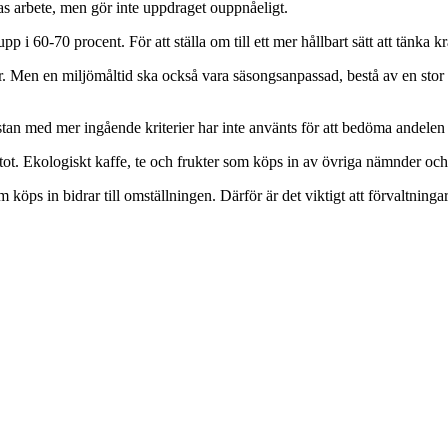
s arbete, men gör inte uppdraget ouppnåeligt.
pp i 60-70 procent. För att ställa om till ett mer hållbart sätt att tänk
. Men en miljömåltid ska också vara säsongsanpassad, bestå av en stor a
istan med mer ingående kriterier har inte använts för att bedöma andele
ot. Ekologiskt kaffe, te och frukter som köps in av övriga nämnder och
ps in bidrar till omställningen. Därför är det viktigt att förvaltningar 