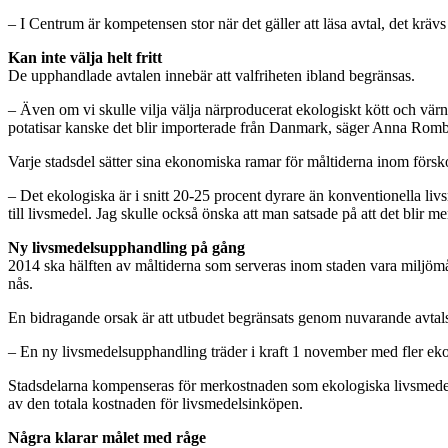
– I Centrum är kompetensen stor när det gäller att läsa avtal, det k
Kan inte välja helt fritt
De upphandlade avtalen innebär att valfriheten ibland begränsas.
– Även om vi skulle vilja välja närproducerat ekologiskt kött och värn
potatisar kanske det blir importerade från Danmark, säger Anna Rom
Varje stadsdel sätter sina ekonomiska ramar för måltiderna inom försko
– Det ekologiska är i snitt 20-25 procent dyrare än konventionella livsm
till livsmedel. Jag skulle också önska att man satsade på att det blir
Ny livsmedelsupphandling på gång
2014 ska hälften av måltiderna som serveras inom staden vara miljömålti
nås.
En bidragande orsak är att utbudet begränsats genom nuvarande avtal
– En ny livsmedelsupphandling träder i kraft 1 november med fler eko
Stadsdelarna kompenseras för merkostnaden som ekologiska livsmedel f
av den totala kostnaden för livsmedelsinköpen.
Några klarar målet med råge