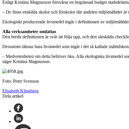
Enligt Kristina Magnusson försvårar en begränsad budget stadsdelarna
– De finns enskilda skolor och förskolor där andelen miljömåltider är u
Ekologiskt producerade livsmedel ingår i definitionen av miljömåltider
Alla verksamheter omfattas
Den breda definitionen är svår att följa upp, och den särskilda checkl
Dessutom räknas bara livsmedel som ingår i det så kallade måltidskont
– Medvetenheten om detta behöver öka. Alla ekologiska livsmedel som kö
säger Kristina Magnusson.
Foto: Peter Svenson
Elisabeth Klingberg
Dela artikel