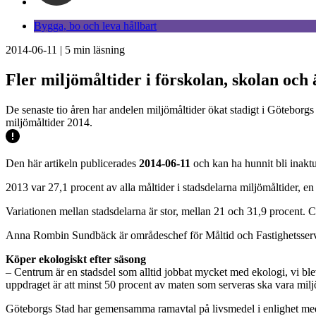
Bygga, bo och leva hållbart
2014-06-11
|
5
min läsning
Fler miljömåltider i förskolan, skolan oc
De senaste tio åren har andelen miljömåltider ökat stadigt i Göteborgs
miljömåltider 2014.
Den här artikeln publicerades
2014-06-11
och kan ha hunnit bli inaktu
2013 var 27,1 procent av alla måltider i stadsdelarna miljömåltider, 
Variationen mellan stadsdelarna är stor, mellan 21 och 31,9 procent. 
Anna Rombin Sundbäck är områdeschef för Måltid och Fastighetsservi
Köper ekologiskt efter säsong
– Centrum är en stadsdel som alltid jobbat mycket med ekologi, vi blev 
uppdraget är att minst 50 procent av maten som serveras ska vara milj
Göteborgs Stad har gemensamma ramavtal på livsmedel i enlighet med 