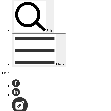
Sök
Meny
Dela