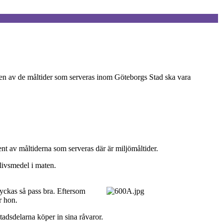
lften av de måltider som serveras inom Göteborgs Stad ska vara
nt av måltiderna som serveras där är miljömåltider.
livsmedel i maten.
 lyckas så pass bra. Eftersom
r hon.
dsdelarna köper in sina råvaror.