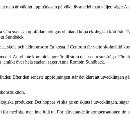
rävs att man är väldigt uppmärksam på vilka livsmedel man väljer, säger
a våra svenska uppfödare tvingas vi ibland köpa ekologiskt kött från Ty
bin Sundbäck.
la, skola och äldreomsorg får kosta. I Centrum får varje skolmåltid kos
edel. Att vi inte kommit längre är till stora delar en resursfråga. För a
 mer jämlikt över hela staden, säger Anna Rombin Sundbäck.
der. Efter den senaste uppföljningen står det klart att utvecklingen går
skonstruktion.
logiska produkter. Det hoppas vi ska ge en skjuts i utvecklingen, säg
ör med sig, men inte fullt ut. För närvarande är kompensationen tio pr