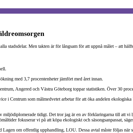
h äldreomsorgen
 alla stadsdelar. Men takten är för långsam för att uppnå målet – att hä
ell.
en ökning med 3,7 procentenheter jämfört med året innan.
Centrum, Angered och Västra Göteborg toppar statistiken. Över 30 proce
ce i Centrum som målmedvetet arbetar för att öka andelen ekologiska 
miljödiplomerade tidigt. Det tror jag är en av förklaringarna till att vi
ömåltider fokuserar vi på att köpa ekologiskt och säsongsanpassat, säge
Lagen om offentlig upphandling, LOU. Dessa avtal måste följas när sta