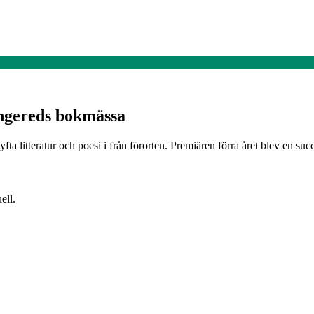
ngereds bokmässa
fta litteratur och poesi i från förorten. Premiären förra året blev en 
ell.