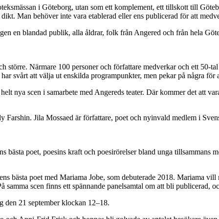
eksmässan i Göteborg, utan som ett komplement, ett tillskott till Göteb
dikt. Man behöver inte vara etablerad eller ens publicerad för att medv
kligen en blandad publik, alla åldrar, folk från Angered och från hela Gö
h större. Närmare 100 personer och författare medverkar och ett 50-ta
har svårt att välja ut enskilda programpunkter, men pekar på några för a
 helt nya scen i samarbete med Angereds teater. Där kommer det att va
ody Farshin. Jila Mossaed är författare, poet och nyinvald medlem i S
ens bästa poet, poesins kraft och poesirörelser bland unga tillsamm
tens bästa poet med Mariama Jobe, som debuterade 2018. Mariama vill m
. På samma scen finns ett spännande panelsamtal om att bli publicerad, o
ag den 21 september klockan 12–18.