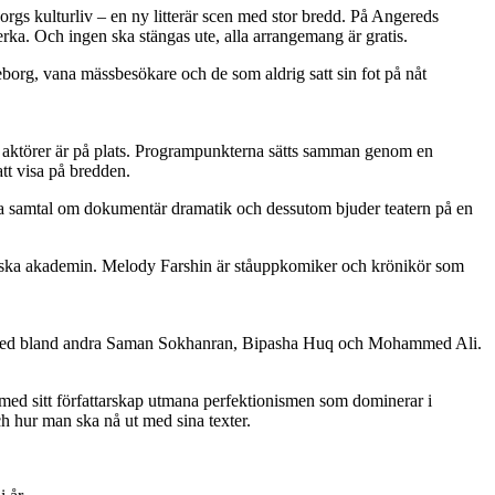
orgs kulturliv – en ny litterär scen med stor bredd. På Angereds
erka. Och ingen ska stängas ute, alla arrangemang är gratis.
teborg, vana mässbesökare och de som aldrig satt sin fot på nåt
l aktörer är på plats. Programpunkterna sätts samman genom en
tt visa på bredden.
ra samtal om dokumentär dramatik och dessutom bjuder teatern på en
venska akademin. Melody Farshin är ståuppkomiker och krönikör som
ans med bland andra Saman Sokhanran, Bipasha Huq och Mohammed Ali.
ed sitt författarskap utmana perfektionismen som dominerar i
ch hur man ska nå ut med sina texter.