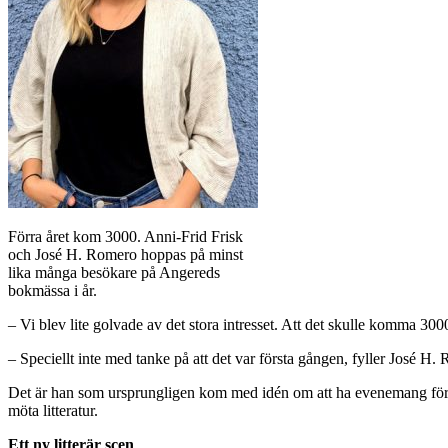
Förra året kom 3000. Anni-Frid Frisk
och José H. Romero hoppas på minst
lika många besökare på Angereds
bokmässa i år.
– Vi blev lite golvade av det stora intresset. Att det skulle komma 3
– Speciellt inte med tanke på att det var första gången, fyller José H. 
Det är han som ursprungligen kom med idén om att ha evenemang för litt
möta litteratur.
Ett ny litterär scen