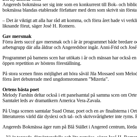
Angereds bokmässa ser sig inte som en konkurrent till Bok- och bibliot
bokmässa blandas etablerade författare med dem som skrivit sin första 
– Det är viktigt att alla har råd att komma, och förra året hade vi ver
liknande förut, säger José H. Romero.
Gav mersmak
Förra årets succé gav mersmak och i år är programmet både bredare oc
arbetsgrupp där alla åldrar och Angeredsbor ingår. Anni-Frid och José 
Programmet på barnens scen har utökats i år och mässan har också en
öppen repetition av höstens föreställning.
På stora scenen finns möjlighet att höra såväl Jila Mossaed som Mel
förra året debuterade med ungdomsromanen ”Mizeria”.
Ortens bästa poet
Melody Farshin deltar också i ett panelsamtal på samma scen om Ort
Samtalet leds av dramatikern America Vera-Zavala.
På Unga scenen samtalar Suad Omar, poet och en av finalisterna i Or
litteraturens värld där dyslexi och tal- och skrivsvårigheter inte ryms
Angereds Bokmässa äger rum på Blå Stället i Angered centrum, lörd