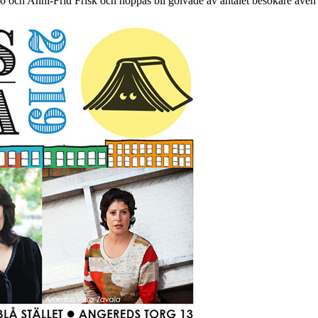
ro och Anni-Frid Frisk och hoppas bli golvade av antalet besökare även i