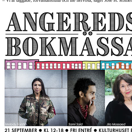
– Vi är taggade, förväntansfulla och lite nervösa, säger José H. Rome