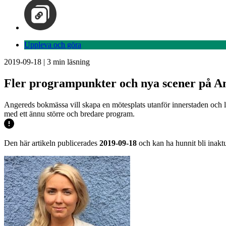
Uppleva och göra
2019-09-18
|
3
min läsning
Fler programpunkter och nya scener på A
Angereds bokmässa vill skapa en mötesplats utanför innerstaden och ly
med ett ännu större och bredare program.
Den här artikeln publicerades
2019-09-18
och kan ha hunnit bli inaktu