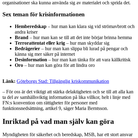
organisationer ska kunna använda sig av materialet och sprida det.
Sex teman för krisinformationen
Hemberedskap
– hur man kan klara sig vid strömavbrott och
andra kriser
Brand
– hur man kan se till att det inte börjar brinna hemma
Terrorattentat eller krig
– hur man skyddar sig
Bedrägerier
– hur man kan slippa bli lurad på pengar och
känna sig mer säker på internet
Desinformation
– hur man kan tänka för att vara källkritisk
Oro
– hur man kan göra för att lindra oro
Länk:
Göteborgs Stad: Tillgänglig kriskommunikation
– För oss är det viktigt att stärka delaktigheten och se till att alla kan
ta del av samhällsviktig information på lika villkor, helt i linje med
FN:s konvention om rättigheter för personer med
funktionsnedsättning, artikel 9, säger Maria Berntsson.
Inriktad på vad man själv kan göra
Myndigheten för säkerhet och beredskap, MSB, har ett stort ansvar