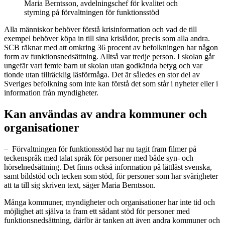
Maria Berntsson, avdelningschef för kvalitet och
styrning på förvaltningen för funktionsstöd
Alla människor behöver förstå krisinformation och vad de till
exempel behöver köpa in till sina krislådor, precis som alla andra.
SCB räknar med att omkring 36 procent av befolkningen har någon
form av funktionsnedsättning. Alltså var tredje person. I skolan går
ungefär vart femte barn ut skolan utan godkända betyg och var
tionde utan tillräcklig läsförmåga. Det är således en stor del av
Sveriges befolkning som inte kan förstå det som står i nyheter eller i
information från myndigheter.
Kan användas av andra kommuner och
organisationer
– Förvaltningen för funktionsstöd har nu tagit fram filmer på
teckenspråk med talat språk för personer med både syn- och
hörselnedsättning. Det finns också information på lättläst svenska,
samt bildstöd och tecken som stöd, för personer som har svårigheter
att ta till sig skriven text, säger Maria Berntsson.
Många kommuner, myndigheter och organisationer har inte tid och
möjlighet att själva ta fram ett sådant stöd för personer med
funktionsnedsättning, därför är tanken att även andra kommuner och