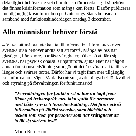
delaktighet behöver de veta hur de ska förbereda sig. Då behöver
det finnas krisinformation som många kan förstå. Därför publiceras
nu tillgänglig krisinformation på Göteborgs Stads hemsida i
samband med funktionshinderdagen onsdag 3 december.
Alla människor behöver förstå
– Vi vet att många inte kan ta till information i form av skriven
svenska utan behöver andra sätt att förstå. Många av oss har
glasögon, hör sämre, har läs-svårigheter, håller på att lära sig
svenska, har psykisk ohälsa, är hjärntrötta, sjuka eller har någon
annan funktionsnedsättning som gör att det är svårare att ta till sig
längre och svårare texter. Därför har vi tagit fram mer tillgänglig
krisinformation, säger Maria Berntsson, avdelningschef för kvalitet
och styrning på förvaltningen för funktionsstöd.
”Förvaltningen för funktionsstöd har nu tagit fram
filmer på teckenspråk med talat språk för personer
med både syn- och hörselnedsättning. Det finns också
information på lättläst svenska, samt bildstöd och
tecken som stöd, för personer som har svårigheter att
ta till sig skriven text”
Maria Berntsson