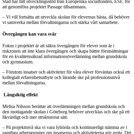
Stad har fått utvecklingsstöd från Europeiska socialfonden, ESF, för
att genomföra projektet Passage tillsammans.
– Vi vill fortsätta att utveckla skolan för elevernas bästa, då behöver
vi samverka mellan förvaltningarna och stärka vårt samarbete.
Övergången kan vara svår
Fokus i projektet är att säkra övergången för elever som är i
riskzonen att inte klara övergången och skapa bättre förutsättningar
för en kvalitetssäkrad informationsöverlämning mellan grundskola
och gymnasium.
– Förutom insatser och aktiviteter för våra elever förväntas också ett
kollegialt erfarenhetsutbyte och lärande ske på professionsnivå
mellan förvaltningarna.
Långsiktig effekt
Melisa Nilsson berättar att överlämningen mellan grundskola och
den mottagande skolan i Göteborg behöver utvecklas och ske på ett
likvärdigt och mer strukturerat sätt.
– På projektnivå ska vi vara lyhörda och kontinuerligt stämma av i
samtliga arbetsgrupper om insatserna och aktiviteterna gör nytta. Det