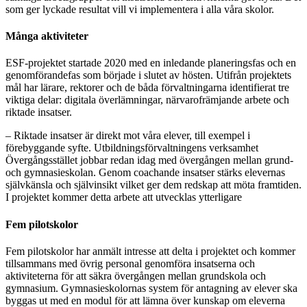
som ger lyckade resultat vill vi implementera i alla våra skolor.​
Många aktiviteter
ESF-projektet startade 2020 med en inledande planeringsfas och en
genomförandefas som började i slutet av hösten. Utifrån projektets
mål har lärare, rektorer och de båda förvaltningarna identifierat tre
viktiga delar: digitala överlämningar, närvarofrämjande arbete och
riktade insatser.
– Riktade insatser är direkt mot våra elever, till exempel i
förebyggande syfte. Utbildningsförvaltningens verksamhet
Övergångsstället jobbar redan idag med övergången mellan grund-
och gymnasieskolan. Genom coachande insatser stärks elevernas
självkänsla och självinsikt vilket ger dem redskap att möta framtiden.
I projektet kommer detta arbete att utvecklas ytterligare
Fem pilotskolor
Fem pilotskolor har anmält intresse att delta i projektet och kommer
tillsammans med övrig personal genomföra insatserna och
aktiviteterna för att säkra övergången mellan grundskola och
gymnasium. Gymnasieskolornas system för antagning av elever ska
byggas ut med en modul för att lämna över kunskap om eleverna