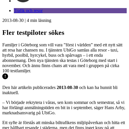
Trafik och resor
2013-08-30
|
4
min läsning
Fler testpiloter sökes
Familjer i Göteborg som vill vara ”först i världen” med ett nytt sätt
att resa har chansen nu. I tjänsten UbiGo samlas alla resor - taxi,
hyrbil, poolbil, hyrcykel, buss och spårvagn – i ett enda
abonnemang. Den nya tjänsten ska testas i Göteborg med start i
november. Och ännu finns chans att vara med i gruppen på cirka
100 testfamiljer.
Den här artikeln publicerades
2013-08-30
och kan ha hunnit bli
inaktuell.
– Vi började rekrytera i våras, sen kom sommar och semestrar, så vi
har förlängt anmälningstiden en bit in i september, säger Hans Arby,
marknadsansvarig på UbiGo.
Ett syfte är förstås att minska biltrafikens miljöpåverkan och hitta ett
mer hållbart resande i städerna, men det finns inget krav på att