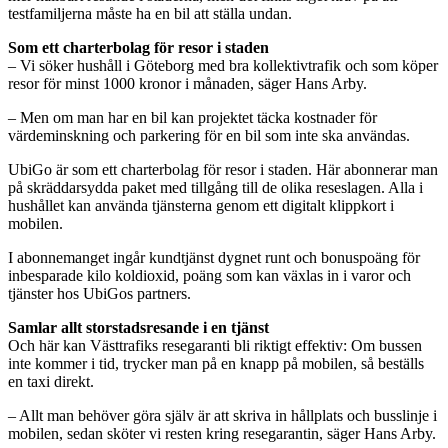
testfamiljerna måste ha en bil att ställa undan.
Som ett charterbolag för resor i staden
– Vi söker hushåll i Göteborg med bra kollektivtrafik och som köper
resor för minst 1000 kronor i månaden, säger Hans Arby.
– Men om man har en bil kan projektet täcka kostnader för
värdeminskning och parkering för en bil som inte ska användas.
UbiGo är som ett charterbolag för resor i staden. Här abonnerar man
på skräddarsydda paket med tillgång till de olika reseslagen. Alla i
hushållet kan använda tjänsterna genom ett digitalt klippkort i
mobilen.
I abonnemanget ingår kundtjänst dygnet runt och bonuspoäng för
inbesparade kilo koldioxid, poäng som kan växlas in i varor och
tjänster hos UbiGos partners.
Samlar allt storstadsresande i en tjänst
Och här kan Västtrafiks resegaranti bli riktigt effektiv: Om bussen
inte kommer i tid, trycker man på en knapp på mobilen, så beställs
en taxi direkt.
– Allt man behöver göra själv är att skriva in hållplats och busslinje i
mobilen, sedan sköter vi resten kring resegarantin, säger Hans Arby.