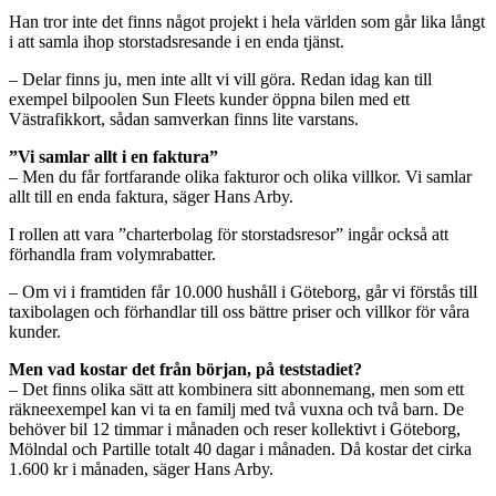
Han tror inte det finns något projekt i hela världen som går lika långt
i att samla ihop storstadsresande i en enda tjänst.
– Delar finns ju, men inte allt vi vill göra. Redan idag kan till
exempel bilpoolen Sun Fleets kunder öppna bilen med ett
Västrafikkort, sådan samverkan finns lite varstans.
”Vi samlar allt i en faktura”
– Men du får fortfarande olika fakturor och olika villkor. Vi samlar
allt till en enda faktura, säger Hans Arby.
I rollen att vara ”charterbolag för storstadsresor” ingår också att
förhandla fram volymrabatter.
– Om vi i framtiden får 10.000 hushåll i Göteborg, går vi förstås till
taxibolagen och förhandlar till oss bättre priser och villkor för våra
kunder.
Men vad kostar det från början, på teststadiet?
– Det finns olika sätt att kombinera sitt abonnemang, men som ett
räkneexempel kan vi ta en familj med två vuxna och två barn. De
behöver bil 12 timmar i månaden och reser kollektivt i Göteborg,
Mölndal och Partille totalt 40 dagar i månaden. Då kostar det cirka
1.600 kr i månaden, säger Hans Arby.