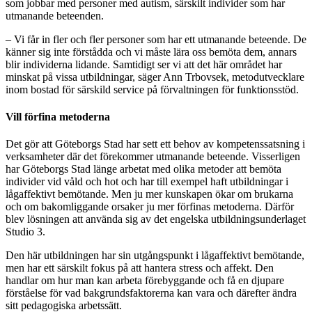
som jobbar med personer med autism, särskilt individer som har
utmanande beteenden.
– Vi får in fler och fler personer som har ett utmanande beteende. De
känner sig inte förstådda och vi måste lära oss bemöta dem, annars
blir individerna lidande. Samtidigt ser vi att det här området har
minskat på vissa utbildningar, säger Ann Trbovsek, metodutvecklare
inom bostad för särskild service på förvaltningen för funktionsstöd.
Vill förfina metoderna
Det gör att Göteborgs Stad har sett ett behov av kompetenssatsning i
verksamheter där det förekommer utmanande beteende. Visserligen
har Göteborgs Stad länge arbetat med olika metoder att bemöta
individer vid våld och hot och har till exempel haft utbildningar i
lågaffektivt bemötande. Men ju mer kunskapen ökar om brukarna
och om bakomliggande orsaker ju mer förfinas metoderna. Därför
blev lösningen att använda sig av det engelska utbildningsunderlaget
Studio 3.
Den här utbildningen har sin utgångspunkt i lågaffektivt bemötande,
men har ett särskilt fokus på att hantera stress och affekt. Den
handlar om hur man kan arbeta förebyggande och få en djupare
förståelse för vad bakgrundsfaktorerna kan vara och därefter ändra
sitt pedagogiska arbetssätt.