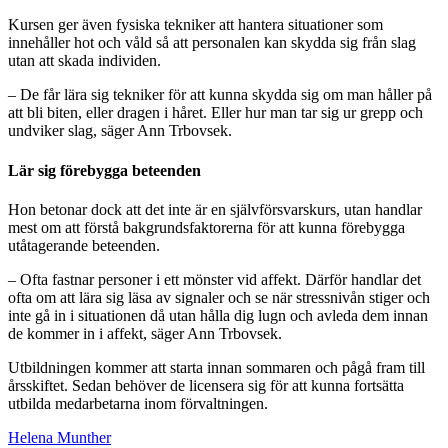
Kursen ger även fysiska tekniker att hantera situationer som
innehåller hot och våld så att personalen kan skydda sig från slag
utan att skada individen.
– De får lära sig tekniker för att kunna skydda sig om man håller på
att bli biten, eller dragen i håret. Eller hur man tar sig ur grepp och
undviker slag, säger Ann Trbovsek.
Lär sig förebygga beteenden
Hon betonar dock att det inte är en självförsvarskurs, utan handlar
mest om att förstå bakgrundsfaktorerna för att kunna förebygga
utåtagerande beteenden.
– Ofta fastnar personer i ett mönster vid affekt. Därför handlar det
ofta om att lära sig läsa av signaler och se när stressnivån stiger och
inte gå in i situationen då utan hålla dig lugn och avleda dem innan
de kommer in i affekt, säger Ann Trbovsek.
Utbildningen kommer att starta innan sommaren och pågå fram till
årsskiftet. Sedan behöver de licensera sig för att kunna fortsätta
utbilda medarbetarna inom förvaltningen.
Helena Munther