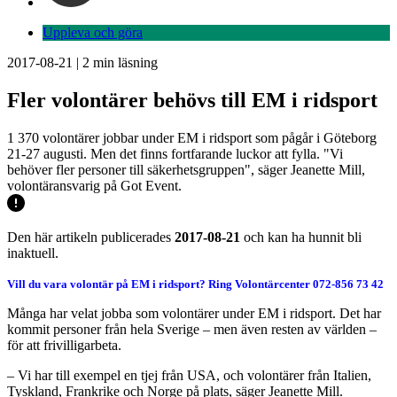
Uppleva och göra
2017-08-21
|
2
min läsning
Fler volontärer behövs till EM i ridsport
1 370 volontärer jobbar under EM i ridsport som pågår i Göteborg
21-27 augusti. Men det finns fortfarande luckor att fylla. "Vi
behöver fler personer till säkerhetsgruppen", säger Jeanette Mill,
volontäransvarig på Got Event.
Den här artikeln publicerades
2017-08-21
och kan ha hunnit bli
inaktuell.
Vill du vara volontär på EM i ridsport? Ring Volontärcenter 072-856 73 42
Många har velat jobba som volontärer under EM i ridsport. Det har
kommit personer från hela Sverige – men även resten av världen –
för att frivilligarbeta.
– Vi har till exempel en tjej från USA, och volontärer från Italien,
Tyskland, Frankrike och Norge på plats, säger Jeanette Mill.