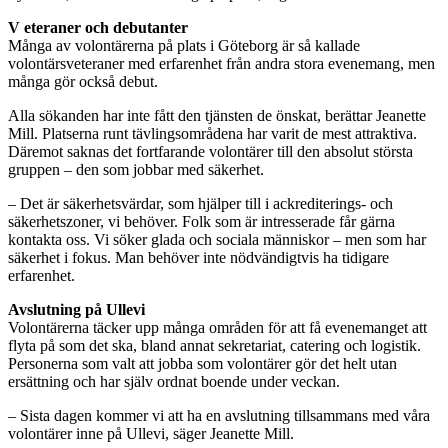
V
eteraner och debutanter
Många av volontärerna på plats i Göteborg är så kallade
volontärsveteraner med erfarenhet från andra stora evenemang, men
många gör också debut.
Alla sökanden har inte fått den tjänsten de önskat, berättar Jeanette
Mill. Platserna runt tävlingsområdena har varit de mest attraktiva.
Däremot saknas det fortfarande volontärer till den absolut största
gruppen – den som jobbar med säkerhet.
– Det är säkerhetsvärdar, som hjälper till i ackrediterings- och
säkerhetszoner, vi behöver. Folk som är intresserade får gärna
kontakta oss. Vi söker glada och sociala människor – men som har
säkerhet i fokus. Man behöver inte nödvändigtvis ha tidigare
erfarenhet.
Avslutning på Ullevi
Volontärerna täcker upp många områden för att få evenemanget att
flyta på som det ska, bland annat sekretariat, catering och logistik.
Personerna som valt att jobba som volontärer gör det helt utan
ersättning och har själv ordnat boende under veckan.
– Sista dagen kommer vi att ha en avslutning tillsammans med våra
volontärer inne på Ullevi, säger Jeanette Mill.