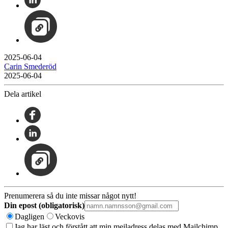
2025-06-04
Carin Smederöd
2025-06-04
Dela artikel
Prenumerera så du inte missar något nytt!
Din epost (obligatorisk)
Dagligen
Veckovis
Jag har läst och förstått att min mejladress delas med Mailchimp