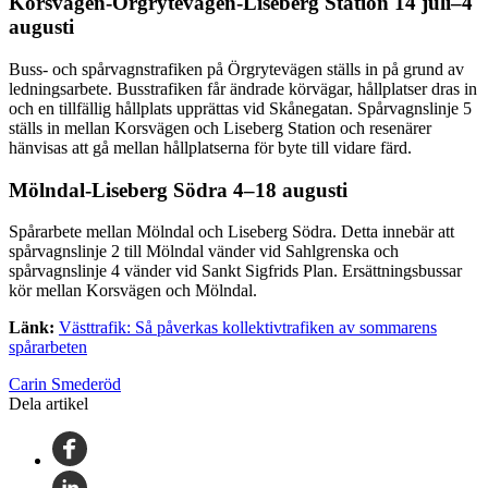
Korsvägen-Örgrytevägen-Liseberg Station 14 juli–4
augusti
Buss- och spårvagnstrafiken på Örgrytevägen ställs in på grund av
ledningsarbete. Busstrafiken får ändrade körvägar, hållplatser dras in
och en tillfällig hållplats upprättas vid Skånegatan. Spårvagnslinje 5
ställs in mellan Korsvägen och Liseberg Station och resenärer
hänvisas att gå mellan hållplatserna för byte till vidare färd.
Mölndal-Liseberg Södra 4–18 augusti
Spårarbete mellan Mölndal och Liseberg Södra. Detta innebär att
spårvagnslinje 2 till Mölndal vänder vid Sahlgrenska och
spårvagnslinje 4 vänder vid Sankt Sigfrids Plan. Ersättningsbussar
kör mellan Korsvägen och Mölndal.
Länk:
Västtrafik: Så påverkas kollektivtrafiken av sommarens
spårarbeten
Carin Smederöd
Dela artikel