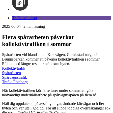
Trafik och resor
2025-06-04
|
2
min läsning
Flera spårarbeten påverkar
kollektivtrafiken i sommar
Spårarbeten vid bland annat Korsvägen, Gamlestadstorg och
Brunnsparken kommer att påverka kollektivtrafiken i sommar.
Räkna med längre restider och extra byten.
Kollektivtrafik
Spårarbeten
Spårvagnstrafik
Trafik Göteborg
När kollektivtrafiken kör färre turer under sommaren görs
nödvändigt underhållsarbete på spårvagnsspåren på flera håll.
Håll dig uppdaterad på avstängningar, ändrade körvägar och fler
byten och var ute i god tid. För att slippa jobbiga överraskningar sök
din resa i förväg i Västtrafiks To Go-app