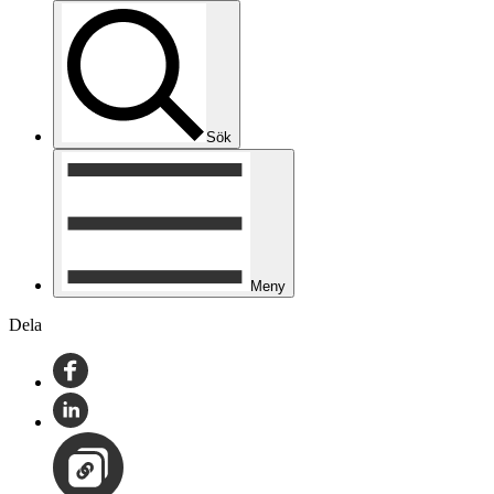
Sök
Meny
Dela