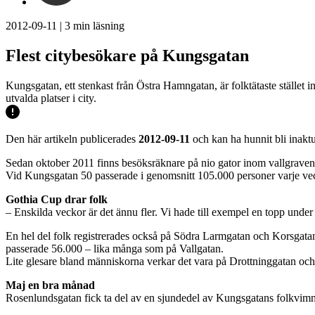
2012-09-11
|
3
min läsning
Flest citybesökare på Kungsgatan
Kungsgatan, ett stenkast från Östra Hamngatan, är folktätaste stället i
utvalda platser i city.
Den här artikeln publicerades
2012-09-11
och kan ha hunnit bli inaktu
Sedan oktober 2011 finns besöksräknare på nio gator inom vallgraven. St
Vid Kungsgatan 50 passerade i genomsnitt 105.000 personer varje ve
Gothia Cup drar folk
– Enskilda veckor är det ännu fler. Vi hade till exempel en topp und
En hel del folk registrerades också på Södra Larmgatan och Korsgat
passerade 56.000 – lika många som på Vallgatan.
Lite glesare bland människorna verkar det vara på Drottninggatan oc
Maj en bra månad
Rosenlundsgatan fick ta del av en sjundedel av Kungsgatans folkvim