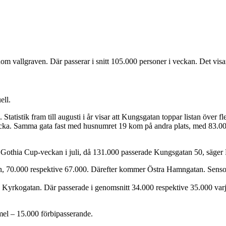
nom vallgraven. Där passerar i snitt 105.000 personer i veckan. Det visa
ell.
atistik fram till augusti i år visar att Kungsgatan toppar listan över fl
cka. Samma gata fast med husnumret 19 kom på andra plats, med 83.00
er Gothia Cup-veckan i juli, då 131.000 passerade Kungsgatan 50, säger
an, 70.000 respektive 67.000. Därefter kommer Östra Hamngatan. Sens
h Kyrkogatan. Där passerade i genomsnitt 34.000 respektive 35.000 var
mel – 15.000 förbipasserande.