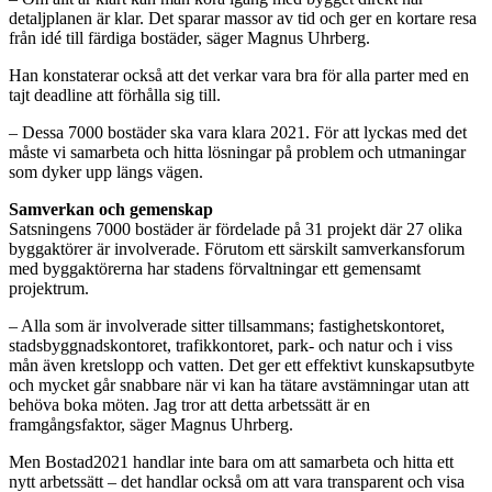
detaljplanen är klar. Det sparar massor av tid och ger en kortare resa
från idé till färdiga bostäder, säger Magnus Uhrberg.
Han konstaterar också att det verkar vara bra för alla parter med en
tajt deadline att förhålla sig till.
– Dessa 7000 bostäder ska vara klara 2021. För att lyckas med det
måste vi samarbeta och hitta lösningar på problem och utmaningar
som dyker upp längs vägen.
Samverkan och gemenskap
Satsningens 7000 bostäder är fördelade på 31 projekt där 27 olika
byggaktörer är involverade. Förutom ett särskilt samverkansforum
med byggaktörerna har stadens förvaltningar ett gemensamt
projektrum.
– Alla som är involverade sitter tillsammans; fastighetskontoret,
stadsbyggnadskontoret, trafikkontoret, park- och natur och i viss
mån även kretslopp och vatten. Det ger ett effektivt kunskapsutbyte
och mycket går snabbare när vi kan ha tätare avstämningar utan att
behöva boka möten. Jag tror att detta arbetssätt är en
framgångsfaktor, säger Magnus Uhrberg.
Men Bostad2021 handlar inte bara om att samarbeta och hitta ett
nytt arbetssätt – det handlar också om att vara transparent och visa