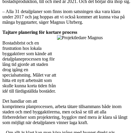
bostadsproduktion, till och med år 2021. Och det börjar dra ihop sig.
– Alla 31 detaljplaner som finns inom satsningen ska vara klara
under 2017 och jag hoppas att vi också kommer att kunna visa på
många byggstarter, säger Magnus Uhrberg.
Tajtare planering för kortare process
Bostadsbrist och en
frustration hos lokala
byggaktörer som kände att
detaljplaneprocessen tog för
lång tid gjorde att staden
drog igång en
specialsatsning. Målet var att
hitta ett nytt arbetssätt som
skulle kunna korta tiden från
idé till färdigställda bostäder.
Det handlar om att
komprimera planprocessen, arbeta tätare tillsammans både inom
staden och med byggaktörerna, men också se till att alla
förberedelser som projektering, bygglov med mera är klara så långt
som möjligt när detaljplanen vinner laga kraft.
– Om allt är klart kan man köra igång med bygget direkt när