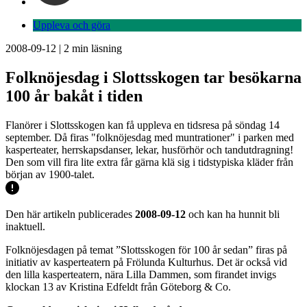
Uppleva och göra
2008-09-12
|
2
min läsning
Folknöjesdag i Slottsskogen tar besökarna
100 år bakåt i tiden
Flanörer i Slottsskogen kan få uppleva en tidsresa på söndag 14
september. Då firas "folknöjesdag med muntrationer" i parken med
kasperteater, herrskapsdanser, lekar, husförhör och tandutdragning!
Den som vill fira lite extra får gärna klä sig i tidstypiska kläder från
början av 1900-talet.
Den här artikeln publicerades
2008-09-12
och kan ha hunnit bli
inaktuell.
Folknöjesdagen på temat ”Slottsskogen för 100 år sedan” firas på
initiativ av kasperteatern på Frölunda Kulturhus. Det är också vid
den lilla kasperteatern, nära Lilla Dammen, som firandet invigs
klockan 13 av Kristina Edfeldt från Göteborg & Co.