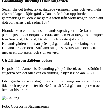
Gammaldags stickning i Hallandsgården
Sedan blir det teater, lekar, guidade visningar, dans och visor hela
eftermiddagen. Björngårdsvillans café dukar upp borden i
gammaldags stil och visar gamla foton från Slottsskogen, som varit
göteborgarnas park sedan 1874.
Firandet koncentreras mest till landskapsstugorna. De kom till
parken just under början av 1900-talet och visar tidstypiska miljöer
från Småland, Halland, Dalsland och Västergötland. I
Hallandsgården kan man pröva på gammaldags stickning och
Hallandsbroderi och i Smålandsstugan serveras kaffe och ostkaka
medan en trio spelar och sjunger visor.
Utställning om dåtidens poliser
En präst från Annedals församling gör prästbesök och husförhör i
stugorna och det blir även en friluftsgudstjänst klockan14.30.
I den gamla polisvaktstugan visas en utställning om polisen förr i
tiden och representanter för Berättarnät Väst går runt i parken och
berättar historier.
Foto: Göteborgs Stadsmuseum