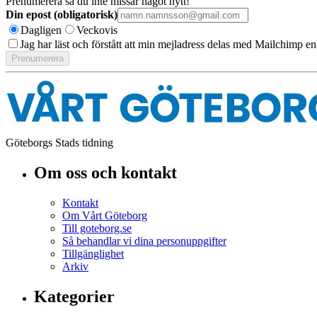
Prenumerera så du inte missar något nytt!
Din epost (obligatorisk)
Dagligen
Veckovis
Jag har läst och förstått att min mejladress delas med Mailchimp en
Göteborgs Stads tidning
Om oss och kontakt
Kontakt
Om Vårt Göteborg
Till goteborg.se
Så behandlar vi dina personuppgifter
Tillgänglighet
Arkiv
Kategorier