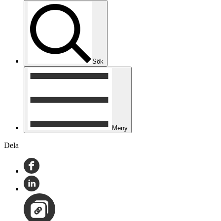
Sök
Meny
Dela