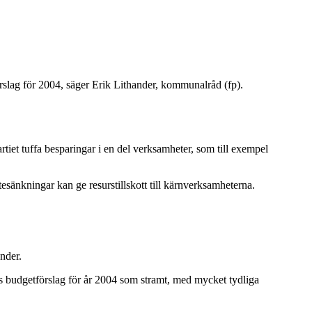
örslag för 2004, säger Erik Lithander, kommunalråd (fp).
iet tuffa besparingar i en del verksamheter, som till exempel
ntesänkningar kan ge resurstillskott till kärnverksamheterna.
ander.
iets budgetförslag för år 2004 som stramt, med mycket tydliga