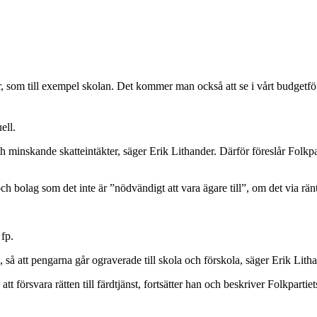
r, som till exempel skolan. Det kommer man också att se i vårt budgetf
ell.
nskande skatteintäkter, säger Erik Lithander. Därför föreslår Folkpart
 och bolag som det inte är ”nödvändigt att vara ägare till”, om det via rä
 fp.
, så att pengarna går ograverade till skola och förskola, säger Erik Lith
t försvara rätten till färdtjänst, fortsätter han och beskriver Folkpart