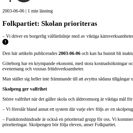
2003-06-06
|
1
min läsning
Folkpartiet: Skolan prioriteras
– Vi driver en borgerlig välfärdslinje med av viktiga kärnverksamhete
Den här artikeln publicerades
2003-06-06
och kan ha hunnit bli inaktu
Göteborg har en krympande ekonomi, med stora kostnadsökningar och mi
evenemang och vuxnas fritidsverksamheter.
Man ställer sig heller inte främmande till att avyttra sådana tillgångar
Skolpeng ger valfrihet
Större valfrihet när det gäller skola och äldreomsorg är viktiga mål för
– Vi föreslår bland annat ett system där varje elev följs av en skolpeng
– Funktionshindrade är också en prioriterad grupp för oss. Vi kommer at
prioriteringar. Skolpengen bör följa eleven, anser Folkpartiet.