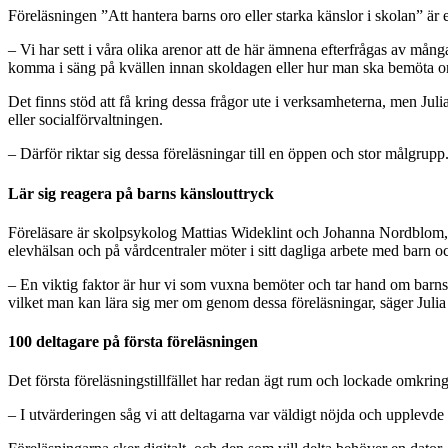
Föreläsningen ”Att hantera barns oro eller starka känslor i skolan” ä
– Vi har sett i våra olika arenor att de här ämnena efterfrågas av mång
komma i säng på kvällen innan skoldagen eller hur man ska bemöta or
Det finns stöd att få kring dessa frågor ute i verksamheterna, men J
eller socialförvaltningen.
– Därför riktar sig dessa föreläsningar till en öppen och stor målgrupp
Lär sig reagera på barns känslouttryck
Föreläsare är skolpsykolog Mattias Wideklint och Johanna Nordblom, 
elevhälsan och på vårdcentraler möter i sitt dagliga arbete med barn oc
– En viktig faktor är hur vi som vuxna bemöter och tar hand om barns k
vilket man kan lära sig mer om genom dessa föreläsningar, säger Jul
100 deltagare på första föreläsningen
Det första föreläsningstillfället har redan ägt rum och lockade omkrin
– I utvärderingen såg vi att deltagarna var väldigt nöjda och upplevde 