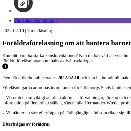
Förskola och utbildning
2022-02-10
|
3
min läsning
Föräldraföreläsning om att hantera barnet
Kan ditt barn ha starka känsloreaktioner? Kan du ha svårt att veta hu
föräldraföreläsningar som hålls av två psykologer.
Den här artikeln publicerades
2022-02-10
och kan ha hunnit bli inaktu
Föreläsningarna anordnas inom ramen för Göteborgs Stads familjecentrera
– Vi ser det som viktigt att olika aktörer – förvaltningar, företag och 
information på flera olika ställen, säger Julia Hermander Wrede, profes
– Vi märker en stor efterfrågan på lättillgängligt stöd som riktar sig ti
Efterfrågas av föräldrar