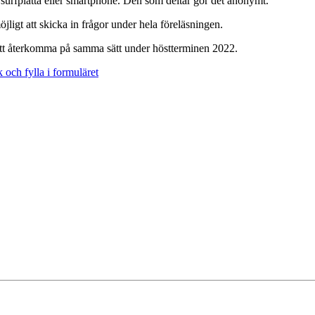
, surfplatta eller smartphone. Den som deltar gör det anonymt.
jligt att skicka in frågor under hela föreläsningen.
 att återkomma på samma sätt under höstterminen 2022.
 och fylla i formuläret