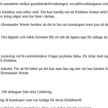
r ett samarbete mellan grundskoleförvaltningen, socialförvaltningarna oc
a föräldrar som söker stöd. Det kan handla om att föräldrar önskar stöd k
o kring något som har hänt i skolan.
ulia Hermander Wrede berättar att det är bra om kunskapen även kan nå 
. Det digitala och enkla formatet blir ett sätt att öppna upp för många a
psykolog vid Kvarterskliniken Ungas psykiska hälsa. De delar med sig
h föräldrar.
änslor. För att bli bättre på det kan man lära sig mer om hur känslor f
ia Hermander Wrede.
g 100 deltagare från hela Göteborg.
sig få kunskaper som var nyttiga för deras föräldraroll.