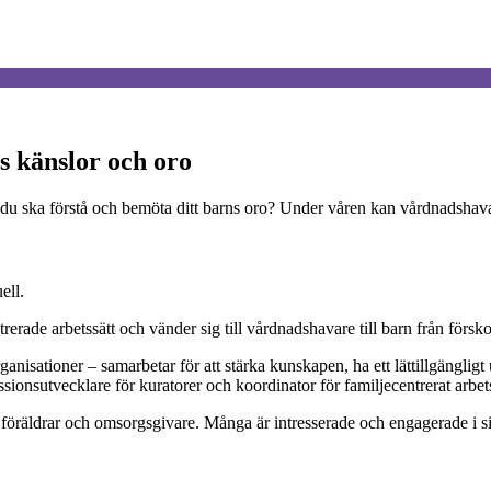
s känslor och oro
r du ska förstå och bemöta ditt barns oro? Under våren kan vårdnadshavar
ell.
de arbetssätt och vänder sig till vårdnadshavare till barn från förskole
organisationer – samarbetar för att stärka kunskapen, ha ett lättillgänglig
sionsutvecklare för kuratorer och koordinator för familjecentrerat arbets
ll föräldrar och omsorgsgivare. Många är intresserade och engagerade i sit